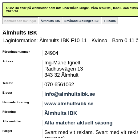
OBS! Du tittar på webbsidor som inte underhålls längre. Våra resultat-, tabell- och stat
2025/26.
Kontakt och tävlingar
Älmhults IBK
Småland Blekinges IBF
Tillbaka
Älmhults IBK
Laginformation: Älmhults IBK F10-11 - Kvinna - Barn 0-11 
Föreningsnummer
24904
Adress
Ing-Marie Ignell
Radhusvägen 13
343 32 Älmhult
Telefon
070-6561062
E-post
info@almhultsibk.se
Hemsida förening
www.almhultsibk.se
Förening
Älmhults IBK
Alla matcher
Alla matcher aktuell säsong
Färger
Svart med vit reklam, Svart med vit rekla