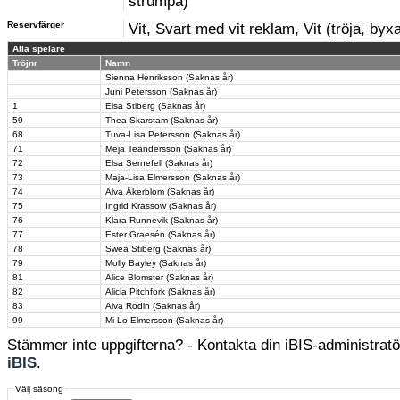
strumpa)
Reservfärger
Vit, Svart med vit reklam, Vit (tröja, byx
Alla spelare
Tröjnr
Namn
Sienna Henriksson (Saknas år)
Juni Petersson (Saknas år)
1
Elsa Stiberg (Saknas år)
59
Thea Skarstam (Saknas år)
68
Tuva-Lisa Petersson (Saknas år)
71
Meja Teandersson (Saknas år)
72
Elsa Sernefell (Saknas år)
73
Maja-Lisa Elmersson (Saknas år)
74
Alva Åkerblom (Saknas år)
75
Ingrid Krassow (Saknas år)
76
Klara Runnevik (Saknas år)
77
Ester Graesén (Saknas år)
78
Swea Stiberg (Saknas år)
79
Molly Bayley (Saknas år)
81
Alice Blomster (Saknas år)
82
Alicia Pitchfork (Saknas år)
83
Alva Rodin (Saknas år)
99
Mi-Lo Elmersson (Saknas år)
Stämmer inte uppgifterna? - Kontakta din iBIS-administratör
iBIS
.
Välj säsong