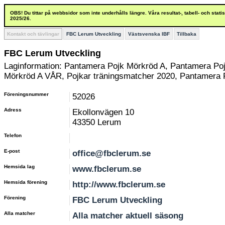
OBS! Du tittar på webbsidor som inte underhålls längre. Våra resultat-, tabell- och stat
2025/26.
Kontakt och tävlingar
FBC Lerum Utveckling
Västsvenska IBF
Tillbaka
FBC Lerum Utveckling
Laginformation: Pantamera Pojk Mörkröd A, Pantamera Po
Mörkröd A VÅR, Pojkar träningsmatcher 2020, Pantamera
Föreningsnummer
52026
Adress
Ekollonvägen 10
43350 Lerum
Telefon
E-post
office@fbclerum.se
Hemsida lag
www.fbclerum.se
Hemsida förening
http://www.fbclerum.se
Förening
FBC Lerum Utveckling
Alla matcher
Alla matcher aktuell säsong