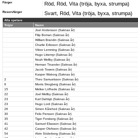
Färger
Röd, Röd, Vita (tröja, byxa, strumpa)
Reservfärger
Svart, Röd, Vita (tröja, byxa, strumpa)
Alla spelare
Tröjnr
Namn
Joel Andersson (Saknas år)
Filip Boman (Saknas år)
William Brandin (Saknas år)
Charlie Eriksson (Saknas år)
Viktor Lemming (Saknas år)
Hugo Littemyr (Saknas år)
Noah Mellby (Saknas år)
Herman Tinander (Saknas år)
Jacob Towers (Saknas år)
Kasper Waborg (Saknas år)
2
Theo Samuelsson (Saknas år)
6
Morris Skogberg (Saknas år)
15
Melker Löfhede (Saknas år)
22
Joel Mellby (Saknas år)
23
Karl Dahlsjö (Saknas år)
23
Hugo Lord (Saknas år)
26
Simon Kårehed (Saknas år)
30
Felix Persson (Saknas år)
35
Tiger Forsberg (Saknas år)
41
Samuel Eliasson (Saknas år)
42
Casper Olofsson (Saknas år)
54
Alvin Söderberg (Saknas år)