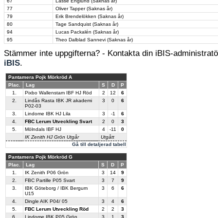
67
Lasse Englund (Saknas år)
77
Oliver Tapper (Saknas år)
79
Erik Brendelökken (Saknas år)
80
Tage Sandquist (Saknas år)
94
Lucas Packalén (Saknas år)
95
Theo Dalblad Sannevi (Saknas år)
Stämmer inte uppgifterna? - Kontakta din iBIS-administratör
iBIS
.
Pantamera Pojk Mörkröd A
Plac.
Lag
S
D
P
1.
Pixbo Wallenstam IBF HJ Röd
2
12
6
2.
Lindås Rasta IBK JR akademi
3
0
6
P02-03
3.
Lindome IBK HJ Lila
3
-1
6
4.
FBC Lerum Utveckling Svart
2
0
3
5.
Mölndals IBF HJ
4
-11
0
IK Zenith HJ Grön Utgår
Utgått
Gå till detaljerad tabell
Pantamera Pojk Mörkröd G
Plac.
Lag
S
D
P
1.
IK Zenith P06 Grön
3
14
9
2.
FBC Partille P05 Svart
3
7
9
3.
IBK Göteborg / IBK Bergum
3
6
6
U15
4.
Dingle AIK P04/ 05
3
4
6
5.
FBC Lerum Utveckling Röd
2
2
3
6.
Lindome IBK P05 Grön
3
1
3