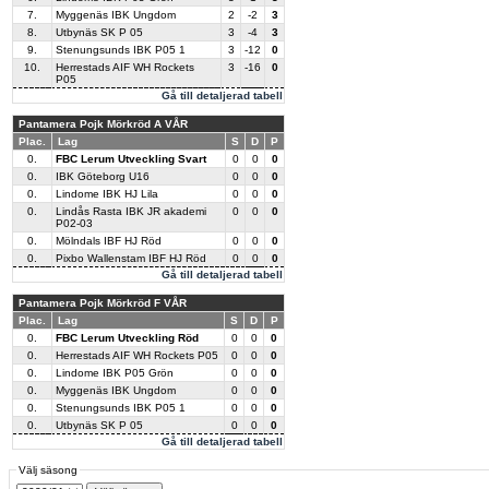
7.
Myggenäs IBK Ungdom
2
-2
3
8.
Utbynäs SK P 05
3
-4
3
9.
Stenungsunds IBK P05 1
3
-12
0
10.
Herrestads AIF WH Rockets
3
-16
0
P05
Gå till detaljerad tabell
Pantamera Pojk Mörkröd A VÅR
Plac.
Lag
S
D
P
0.
FBC Lerum Utveckling Svart
0
0
0
0.
IBK Göteborg U16
0
0
0
0.
Lindome IBK HJ Lila
0
0
0
0.
Lindås Rasta IBK JR akademi
0
0
0
P02-03
0.
Mölndals IBF HJ Röd
0
0
0
0.
Pixbo Wallenstam IBF HJ Röd
0
0
0
Gå till detaljerad tabell
Pantamera Pojk Mörkröd F VÅR
Plac.
Lag
S
D
P
0.
FBC Lerum Utveckling Röd
0
0
0
0.
Herrestads AIF WH Rockets P05
0
0
0
0.
Lindome IBK P05 Grön
0
0
0
0.
Myggenäs IBK Ungdom
0
0
0
0.
Stenungsunds IBK P05 1
0
0
0
0.
Utbynäs SK P 05
0
0
0
Gå till detaljerad tabell
Välj säsong