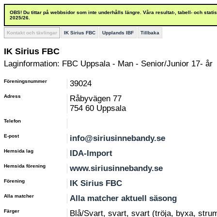
OBS! Du tittar på webbsidor som inte underhålls längre. Våra resultat-, tabell- och stat
2025/26.
Kontakt och tävlingar
IK Sirius FBC
Upplands IBF
Tillbaka
IK Sirius FBC
Laginformation: FBC Uppsala - Man - Senior/Junior 17- år
Föreningsnummer
39024
Adress
Råbyvägen 77
754 60 Uppsala
Telefon
E-post
info@siriusinnebandy.se
Hemsida lag
IDA-Import
Hemsida förening
www.siriusinnebandy.se
Förening
IK Sirius FBC
Alla matcher
Alla matcher aktuell säsong
Färger
Blå/Svart, svart, svart (tröja, byxa, stru