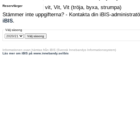
Reservfärger
vit, Vit, Vit (tröja, byxa, strumpa)
Stämmer inte uppgifterna? - Kontakta din iBIS-administratör
iBIS
.
Välj säsong
Informationen ovan hämtas från iBIS (Svensk Innebandys Informationssystem)
Läs mer om iBIS på www.innebandy.se/ibis