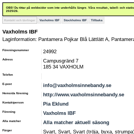
OBS! Du tittar på webbsidor som inte underhålls längre. Våra resultat-, tabell- och stat
2025/26.
Kontakt och tävlingar
Vaxholms IBF
Stockholms IBF
Tillbaka
Vaxholms IBF
Laginformation: Pantamera Pojkar Blå Lättlätt A, Pantamera
Föreningsnummer
24992
Adress
Campusgränd 7
185 34 VAXHOLM
Telefon
E-post
info@vaxholmsinnebandy.se
Hemsida förening
http://www.vaxholmsinnebandy.se
Kontaktperson
Pia Eklund
Förening
Vaxholms IBF
Alla matcher
Alla matcher aktuell säsong
Färger
Svart, Svart, Svart (tröja, byxa, strumpa