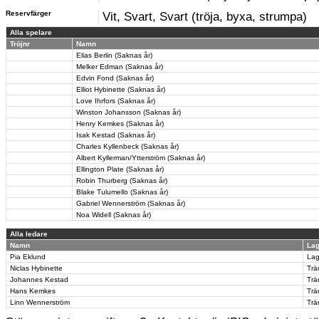
Reservfärger
Vit, Svart, Svart (tröja, byxa, strumpa)
Alla spelare
Tröjnr
Namn
Elias Berlin (Saknas år)
Melker Edman (Saknas år)
Edvin Fond (Saknas år)
Elliot Hybinette (Saknas år)
Love Ihrfors (Saknas år)
Winston Johansson (Saknas år)
Henry Kemkes (Saknas år)
Isak Kestad (Saknas år)
Charles Kyllenbeck (Saknas år)
Albert Kyllerman/Ytterström (Saknas år)
Ellington Plate (Saknas år)
Robin Thurberg (Saknas år)
Blake Tulumello (Saknas år)
Gabriel Wennerström (Saknas år)
Noa Widell (Saknas år)
Alla ledare
Namn
Lag
Pia Eklund
Lag
Niclas Hybinette
Trä
Johannes Kestad
Trä
Hans Kemkes
Trä
Linn Wennerström
Trä