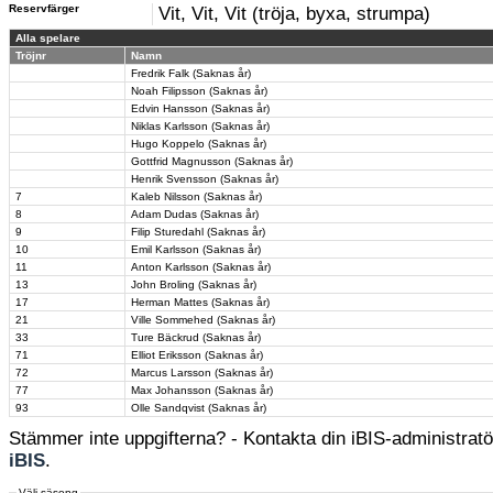
Reservfärger
Vit, Vit, Vit (tröja, byxa, strumpa)
Alla spelare
Tröjnr
Namn
Fredrik Falk (Saknas år)
Noah Filipsson (Saknas år)
Edvin Hansson (Saknas år)
Niklas Karlsson (Saknas år)
Hugo Koppelo (Saknas år)
Gottfrid Magnusson (Saknas år)
Henrik Svensson (Saknas år)
7
Kaleb Nilsson (Saknas år)
8
Adam Dudas (Saknas år)
9
Filip Sturedahl (Saknas år)
10
Emil Karlsson (Saknas år)
11
Anton Karlsson (Saknas år)
13
John Broling (Saknas år)
17
Herman Mattes (Saknas år)
21
Ville Sommehed (Saknas år)
33
Ture Bäckrud (Saknas år)
71
Elliot Eriksson (Saknas år)
72
Marcus Larsson (Saknas år)
77
Max Johansson (Saknas år)
93
Olle Sandqvist (Saknas år)
Stämmer inte uppgifterna? - Kontakta din iBIS-administratör
iBIS
.
Välj säsong