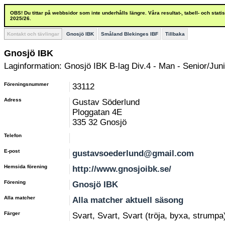
OBS! Du tittar på webbsidor som inte underhålls längre. Våra resultat-, tabell- och stat
2025/26.
Kontakt och tävlingar
Gnosjö IBK
Småland Blekinges IBF
Tillbaka
Gnosjö IBK
Laginformation: Gnosjö IBK B-lag Div.4 - Man - Senior/Juni
Föreningsnummer
33112
Adress
Gustav Söderlund
Ploggatan 4E
335 32 Gnosjö
Telefon
E-post
gustavsoederlund@gmail.com
Hemsida förening
http://www.gnosjoibk.se/
Förening
Gnosjö IBK
Alla matcher
Alla matcher aktuell säsong
Färger
Svart, Svart, Svart (tröja, byxa, strumpa