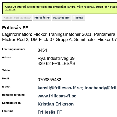
OBS! Du tittar på webbsidor som inte underhålls längre. Våra resultat-, tabell- och stat
2025/26.
Kontakt och tävlingar
Frillesås FF
Hallands IBF
Tillbaka
Frillesås FF
Laginformation: Flickor Träningsmatcher 2021, Pantamera
Flickor Röd 2, DM Flick 07 Grupp A, Semifinaler Flickor 07
Föreningsnummer
8454
Adress
Rya Industriväg 39
439 62 FRILLESÅS
Telefon
Mobil
0703855482
E-post
kansli@frillesas-ff.se; innebandy@fril
Hemsida förening
www.frillesas-ff.se
Kontaktperson
Kristian Eriksson
Förening
Frillesås FF