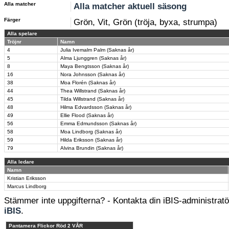
Alla matcher
Alla matcher aktuell säsong
Färger
Grön, Vit, Grön (tröja, byxa, strumpa)
Alla spelare
Tröjnr
Namn
4
Julia Ivemalm Palm (Saknas år)
5
Alma Ljunggren (Saknas år)
8
Maya Bengtsson (Saknas år)
16
Nora Johnsson (Saknas år)
38
Moa Florén (Saknas år)
44
Thea Willstrand (Saknas år)
45
Tilda Willstrand (Saknas år)
48
Hilma Edvardsson (Saknas år)
49
Ellie Flood (Saknas år)
56
Emma Edmundsson (Saknas år)
58
Moa Lindborg (Saknas år)
59
Hilda Eriksson (Saknas år)
79
Alvina Brundin (Saknas år)
Alla ledare
Namn
Kristian Eriksson
Marcus Lindborg
Stämmer inte uppgifterna? - Kontakta din iBIS-administratör
iBIS
.
Pantamera Flickor Röd 2 VÅR