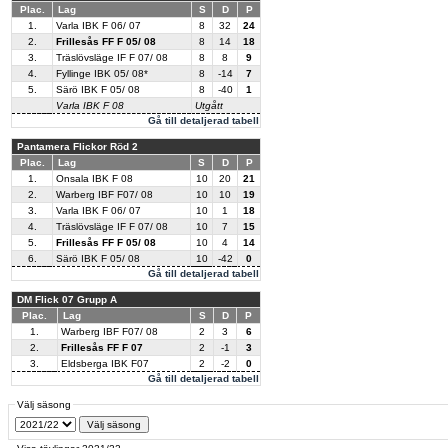
Plac.
Lag
S
D
P
1.
Varla IBK F 06/ 07
8
32
24
2.
Frillesås FF F 05/ 08
8
14
18
3.
Träslövsläge IF F 07/ 08
8
8
9
4.
Fyllinge IBK 05/ 08*
8
-14
7
5.
Särö IBK F 05/ 08
8
-40
1
Varla IBK F 08
Utgått
Gå till detaljerad tabell
Pantamera Flickor Röd 2
Plac.
Lag
S
D
P
1.
Onsala IBK F 08
10
20
21
2.
Warberg IBF F07/ 08
10
10
19
3.
Varla IBK F 06/ 07
10
1
18
4.
Träslövsläge IF F 07/ 08
10
7
15
5.
Frillesås FF F 05/ 08
10
4
14
6.
Särö IBK F 05/ 08
10
-42
0
Gå till detaljerad tabell
DM Flick 07 Grupp A
Plac.
Lag
S
D
P
1.
Warberg IBF F07/ 08
2
3
6
2.
Frillesås FF F 07
2
-1
3
3.
Eldsberga IBK F07
2
-2
0
Gå till detaljerad tabell
Välj säsong