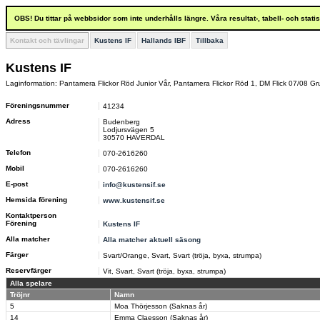
OBS! Du tittar på webbsidor som inte underhålls längre. Våra resultat-, tabell- och stat
Kontakt och tävlingar
Kustens IF
Hallands IBF
Tillbaka
Kustens IF
Laginformation: Pantamera Flickor Röd Junior Vår, Pantamera Flickor Röd 1, DM Flick 07/08 Gr
Föreningsnummer
41234
Adress
Budenberg
Lodjursvägen 5
30570 HAVERDAL
Telefon
070-2616260
Mobil
070-2616260
E-post
info@kustensif.se
Hemsida förening
www.kustensif.se
Kontaktperson
Förening
Kustens IF
Alla matcher
Alla matcher aktuell säsong
Färger
Svart/Orange, Svart, Svart (tröja, byxa, strumpa)
Reservfärger
Vit, Svart, Svart (tröja, byxa, strumpa)
Alla spelare
Tröjnr
Namn
5
Moa Thörjesson (Saknas år)
14
Emma Claesson (Saknas år)