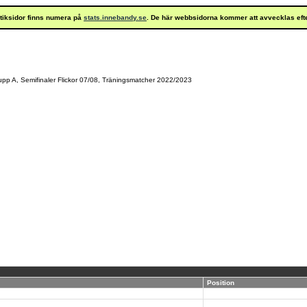
istiksidor finns numera på
stats.innebandy.se
. De här webbsidorna kommer att avvecklas eft
upp A, Semifinaler Flickor 07/08, Träningsmatcher 2022/2023
Position