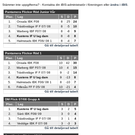
Stämmer inte uppgifterna? - Kontakta din iBIS-administratör i föreningen eller
ändra i iBIS
.
Pantamera Flickor Röd Junior Vår
Plac.
Lag
S
D
P
1.
Onsala IBK F08
8
25
24
2.
Träslövsläge IF F 07/ 08
8
-5
10
3.
Warberg IBF F07/ 08
8
-8
9
4.
Kustens IF U lag dam
8
-8
8
5.
Halmstads IBK F06/ 08 1
8
-4
7
Gå till detaljerad tabell
Pantamera Flickor Röd 1
Plac.
Lag
S
D
P
1.
Onsala IBK F08
10
42
30
2.
Warberg IBF F07/ 08
10
4
15
3.
Träslövsläge IF F 07/ 08
9
-2
14
4.
Kustens IF U lag dam
9
-13
8
5.
Halmstads IBK F06/ 08 1
8
-10
7
6.
Frillesås FF F 05/ 08
10
-21
4
Gå till detaljerad tabell
DM Flick 07/08 Grupp A
Plac.
Lag
S
D
P
1.
Kustens IF U lag dam
3
2
5
2.
Särö IBK F08/ 09
3
0
4
3.
Träslövsläge IF F 07/ 08
3
1
4
4.
Veddige IBK F 07/ 08
3
-3
3
Gå till detaljerad tabell