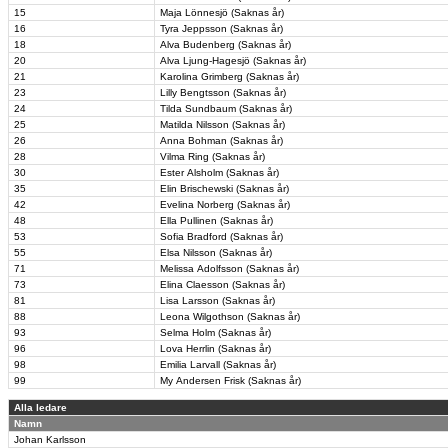
15
Maja Lönnesjö (Saknas år)
16
Tyra Jeppsson (Saknas år)
18
Alva Budenberg (Saknas år)
20
Alva Ljung-Hagesjö (Saknas år)
21
Karolina Grimberg (Saknas år)
23
Lilly Bengtsson (Saknas år)
24
Tilda Sundbaum (Saknas år)
25
Matilda Nilsson (Saknas år)
26
Anna Bohman (Saknas år)
28
Vilma Ring (Saknas år)
30
Ester Alsholm (Saknas år)
35
Elin Brischewski (Saknas år)
42
Evelina Norberg (Saknas år)
48
Ella Pullinen (Saknas år)
53
Sofia Bradford (Saknas år)
55
Elsa Nilsson (Saknas år)
71
Melissa Adolfsson (Saknas år)
73
Elina Claesson (Saknas år)
81
Lisa Larsson (Saknas år)
88
Leona Wilgothson (Saknas år)
93
Selma Holm (Saknas år)
96
Lova Herrlin (Saknas år)
98
Emilia Larvall (Saknas år)
99
My Andersen Frisk (Saknas år)
Alla ledare
Namn
Johan Karlsson