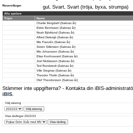
Reservfärger
gul, Svart, Svart (tröja, byxa, strumpa)
Alla spelare
Tröjnr
Namn
Charlie Bergdahl (Saknas år)
Ebbe Berntsson (Saknas år)
Noah Björklund (Saknas år)
Alfred Delersjö (Saknas år)
Mio Franzén (Saknas år)
Sixten Gillersten (Saknas år)
Mio Johansson (Saknas år)
Elias Koohnavard (Saknas år)
Joel Nicklasson (Saknas år)
Ted Rundstedt (Saknas år)
Ville Stegmar (Saknas år)
Theodor Thelin (Saknas år)
Olof Theodorsson (Saknas år)
Stämmer inte uppgifterna? - Kontakta din iBIS-administratör
iBIS
.
Välj säsong
Visa tävlingar 2022/23