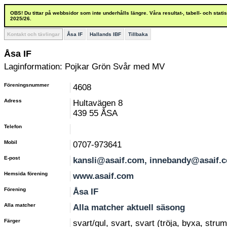
OBS! Du tittar på webbsidor som inte underhålls längre. Våra resultat-, tabell- och stat
2025/26.
Kontakt och tävlingar
Åsa IF
Hallands IBF
Tillbaka
Åsa IF
Laginformation: Pojkar Grön Svår med MV
Föreningsnummer
4608
Adress
Hultavägen 8
439 55 ÅSA
Telefon
Mobil
0707-973641
E-post
kansli@asaif.com, innebandy@asaif.
Hemsida förening
www.asaif.com
Förening
Åsa IF
Alla matcher
Alla matcher aktuell säsong
Färger
svart/gul, svart, svart (tröja, byxa, stru