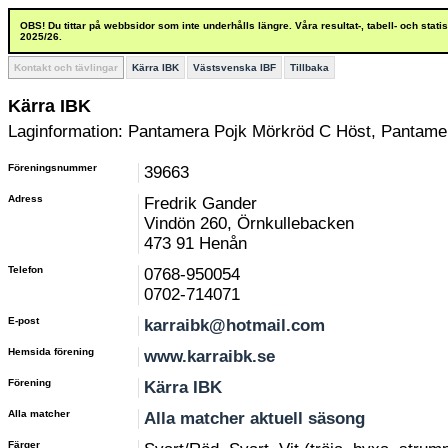
OBS! Du tittar på webbsidor som inte underhålls längre. Våra resultat-, tabell- och stat
2025/26.
Kontakt och tävlingar
Kärra IBK
Västsvenska IBF
Tillbaka
Kärra IBK
Laginformation: Pantamera Pojk Mörkröd C Höst, Pantame
Föreningsnummer
39663
Adress
Fredrik Gander
Vindön 260, Örnkullebacken
473 91 Henån
Telefon
0768-950054
0702-714071
E-post
karraibk@hotmail.com
Hemsida förening
www.karraibk.se
Förening
Kärra IBK
Alla matcher
Alla matcher aktuell säsong
Färger