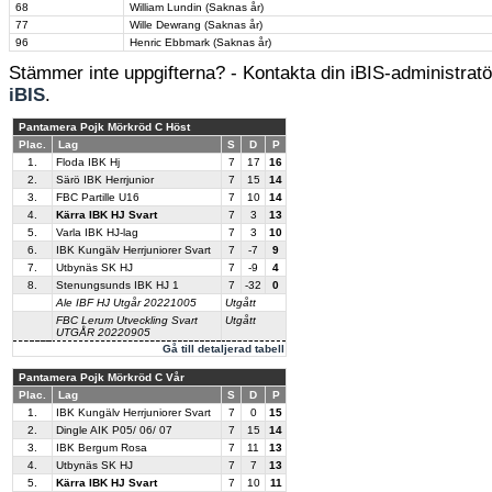
68
William Lundin (Saknas år)
77
Wille Dewrang (Saknas år)
96
Henric Ebbmark (Saknas år)
Stämmer inte uppgifterna? - Kontakta din iBIS-administratör
iBIS
.
Pantamera Pojk Mörkröd C Höst
Plac.
Lag
S
D
P
1.
Floda IBK Hj
7
17
16
2.
Särö IBK Herrjunior
7
15
14
3.
FBC Partille U16
7
10
14
4.
Kärra IBK HJ Svart
7
3
13
5.
Varla IBK HJ-lag
7
3
10
6.
IBK Kungälv Herrjuniorer Svart
7
-7
9
7.
Utbynäs SK HJ
7
-9
4
8.
Stenungsunds IBK HJ 1
7
-32
0
Ale IBF HJ Utgår 20221005
Utgått
FBC Lerum Utveckling Svart
Utgått
UTGÅR 20220905
Gå till detaljerad tabell
Pantamera Pojk Mörkröd C Vår
Plac.
Lag
S
D
P
1.
IBK Kungälv Herrjuniorer Svart
7
0
15
2.
Dingle AIK P05/ 06/ 07
7
15
14
3.
IBK Bergum Rosa
7
11
13
4.
Utbynäs SK HJ
7
7
13
5.
Kärra IBK HJ Svart
7
10
11