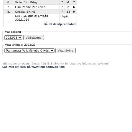
6.
Varla IBK HJ-lag
7
-4
7
7.
FBC Partille P06 Svart
7
-6
6
8.
Onsala IBK HJ
7
-33
0
Mölndals IBF HJ UTGÅR
Utgått
20221216
Gå till detaljerad tabell
Välj säsong
Visa tävlingar 2022/23
Informationen ovan hämtas från iBIS (Svensk Innebandys Informationssystem)
Läs mer om iBIS på www.innebandy.se/ibis