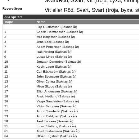
Svart/Röd, Svart, Vit (tröja, byxa, strum
Reservfärger
Vit eller Röd, Svart, Svart (tröja, byxa, 
Alla spelare
Tröjnr
Namn
Filip Gustafsson (Saknas år)
1
Charlie Hermansson (Saknas år)
2
Milo Börjesson (Saknas år)
3
Jens Bäck (Saknas år)
7
Adam Pettersson (Saknas år)
8
Isak Hayling (Saknas år)
9
Lucas Linde (Saknas år)
10
Jonatan Dannebro (Saknas år)
10
Kevin Lager (Saknas år)
11
Carl Bäckström (Saknas år)
12
John Svensson (Saknas år)
13
Oliver Cerina (Saknas år)
14
Milon Skoog (Saknas år)
17
Elliot Andersson (Saknas år)
18
Arwid Hedlund (Saknas år)
20
Viggo Sandström (Saknas år)
21
Viktor Berggren (Saknas år)
22
Anton Sandedal (Saknas år)
23
Anton Dahlgren (Saknas år)
28
Axel Ericsson (Saknas år)
31
Edwin Slottäng (Saknas år)
61
Arvid Kristiansson (Saknas år)
64
Oliver Engström (Saknas år)