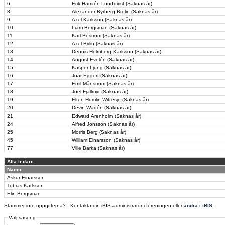
6
Erik Hamrén Lundqvist (Saknas år)
8
Alexander Byrberg-Brolin (Saknas år)
9
Axel Karlsson (Saknas år)
10
Liam Bergsman (Saknas år)
11
Karl Boström (Saknas år)
12
Axel Bylin (Saknas år)
13
Dennis Holmberg Karlsson (Saknas år)
14
August Evelén (Saknas år)
15
Kasper Ljung (Saknas år)
16
Joar Eggert (Saknas år)
17
Emil Månström (Saknas år)
18
Joel Fjällmyr (Saknas år)
19
Elton Humlin-Wittesjö (Saknas år)
20
Devin Wadén (Saknas år)
21
Edward Arenholm (Saknas år)
24
Alfred Jonsson (Saknas år)
25
Morris Berg (Saknas år)
45
William Einarsson (Saknas år)
77
Ville Barka (Saknas år)
Alla ledare
Namn
Askur Einarsson
Tobias Karlsson
Elin Bergsman
Stämmer inte uppgifterna? - Kontakta din iBIS-administratör i föreningen eller
ändra i iBIS
.
Välj säsong