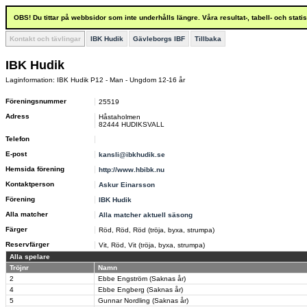
OBS! Du tittar på webbsidor som inte underhålls längre. Våra resultat-, tabell- och stat
Kontakt och tävlingar
IBK Hudik
Gävleborgs IBF
Tillbaka
IBK Hudik
Laginformation: IBK Hudik P12 - Man - Ungdom 12-16 år
Föreningsnummer
25519
Adress
Håstaholmen
82444 HUDIKSVALL
Telefon
E-post
kansli@ibkhudik.se
Hemsida förening
http://www.hbibk.nu
Kontaktperson
Askur Einarsson
Förening
IBK Hudik
Alla matcher
Alla matcher aktuell säsong
Färger
Röd, Röd, Röd (tröja, byxa, strumpa)
Reservfärger
Vit, Röd, Vit (tröja, byxa, strumpa)
Alla spelare
Tröjnr
Namn
2
Ebbe Engström (Saknas år)
4
Ebbe Engberg (Saknas år)
5
Gunnar Nordling (Saknas år)