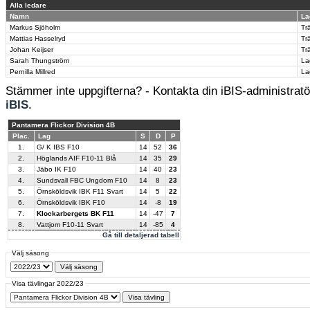
Alla ledare
Namn
La
Markus Sjöholm
Tr
Mattias Hasselryd
Tr
Johan Keijser
Tr
Sarah Thungström
La
Pernilla Millred
La
Stämmer inte uppgifterna? - Kontakta din iBIS-administratör
iBIS
.
Pantamera Flickor Division 4B
Plac.
Lag
S
D
P
1.
G/ K IBS F10
14
52
36
2.
Höglands AIF F10-11 Blå
14
35
29
3.
Jäbo IK F10
14
40
23
4.
Sundsvall FBC Ungdom F10
14
8
23
5.
Örnsköldsvik IBK F11 Svart
14
5
22
6.
Örnsköldsvik IBK F10
14
-8
19
7.
Klockarbergets BK F11
14
-47
7
8.
Vattjom F10-11 Svart
14
-85
4
Gå till detaljerad tabell
Välj säsong
Visa tävlingar 2022/23