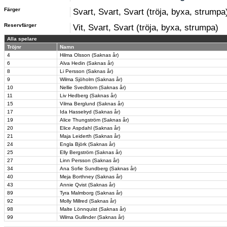
Färger
Svart, Svart, Svart (tröja, byxa, strumpa
Reservfärger
Vit, Svart, Svart (tröja, byxa, strumpa)
Alla spelare
Tröjnr
Namn
4
Hilma Olsson (Saknas år)
6
Alva Hedin (Saknas år)
8
Li Persson (Saknas år)
9
Wilma Sjöholm (Saknas år)
10
Nellie Svedblom (Saknas år)
11
Liv Hedberg (Saknas år)
15
Vilma Berglund (Saknas år)
17
Ida Hasselryd (Saknas år)
19
Alice Thungström (Saknas år)
20
Elice Aspdahl (Saknas år)
21
Maja Leiderth (Saknas år)
24
Engla Björk (Saknas år)
25
Elly Bergström (Saknas år)
27
Linn Persson (Saknas år)
34
Ana Sofie Sundberg (Saknas år)
40
Meja Borthney (Saknas år)
43
Annie Qvist (Saknas år)
89
Tyra Malmborg (Saknas år)
92
Molly Millred (Saknas år)
98
Malte Lönnquist (Saknas år)
99
Wilma Gullinder (Saknas år)