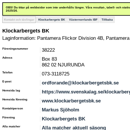
OBS! Du tittar på webbsidor som inte underhålls längre. Våra resultat-, tabell- och stat
2025/26.
Kontakt och tävlingar
Klockarbergets BK
Västernorrlands IBF
Tillbaka
Klockarbergets BK
Laginformation: Pantamera Flickor Division 4B, Pantamera 
Föreningsnummer
38222
Adress
Box 83
862 02 NJURUNDA
Telefon
073-3118725
E-post
ordforande@klockarbergetsbk.se
Hemsida lag
https://www.svenskalag.se/klockarber
Hemsida förening
www.klockarbergetsbk.se
Kontaktperson
Markus Sjöholm
Förening
Klockarbergets BK
Alla matcher
Alla matcher aktuell säsong