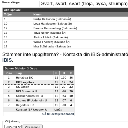
Reservfärger
Svart, svart, svart (tröja, byxa, strumpa)
Alla spelare
Tröjnr
Namn
1
Nadja Heikkinen (Saknas år)
10
Lova Haraldsson (Saknas år)
12
Sandra Hammarberg (Saknas år)
13
Tuva Nordin (Saknas år)
14
Almida Libäck (Saknas år)
16
Wilma Frykberg (Saknas år)
17
Mira Ståhlnacke (Saknas år)
Stämmer inte uppgifterna? - Kontakta din iBIS-administratör
iBIS
.
Damer Division 3 Östra
Plac.
Lag
S
D
P
1.
Hertzöga BK
12
150
36
2.
IBF Lesjöfors
12
12
24
3.
SK Örnen
12
29
23
4.
BKI Sunnanå U
12
-10
20
5.
Kristinehamns IBF U
12
-54
10
6.
Hagfors IF Uddeholm U
12
-57
6
7.
Degerfors IBK
12
-70
4
Karlstad IBF Ungdom U
Utgått
Gå till detaljerad tabell
Välj säsong