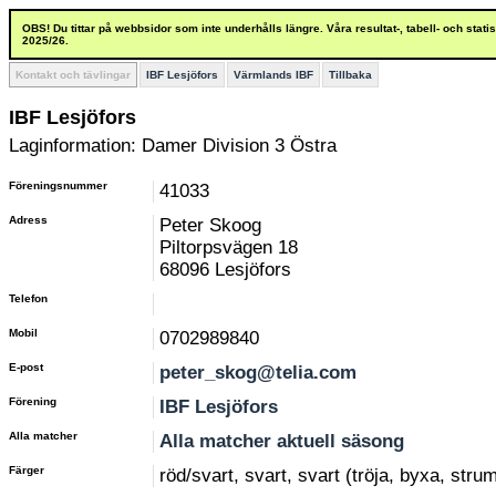
OBS! Du tittar på webbsidor som inte underhålls längre. Våra resultat-, tabell- och stat
2025/26.
Kontakt och tävlingar
IBF Lesjöfors
Värmlands IBF
Tillbaka
IBF Lesjöfors
Laginformation: Damer Division 3 Östra
Föreningsnummer
41033
Adress
Peter Skoog
Piltorpsvägen 18
68096 Lesjöfors
Telefon
Mobil
0702989840
E-post
peter_skog@telia.com
Förening
IBF Lesjöfors
Alla matcher
Alla matcher aktuell säsong
Färger
röd/svart, svart, svart (tröja, byxa, stru