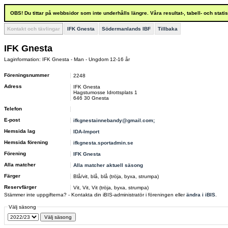
OBS! Du tittar på webbsidor som inte underhålls längre. Våra resultat-, tabell- och stat
Kontakt och tävlingar
IFK Gnesta
Södermanlands IBF
Tillbaka
IFK Gnesta
Laginformation: IFK Gnesta - Man - Ungdom 12-16 år
Föreningsnummer
2248
Adress
IFK Gnesta
Hagstumosse Idrottsplats 1
646 30 Gnesta
Telefon
E-post
ifkgnestainnebandy@gmail.com;
Hemsida lag
IDA-Import
Hemsida förening
ifkgnesta.sportadmin.se
Förening
IFK Gnesta
Alla matcher
Alla matcher aktuell säsong
Färger
Blå/vit, blå, blå (tröja, byxa, strumpa)
Reservfärger
Vit, Vit, Vit (tröja, byxa, strumpa)
Stämmer inte uppgifterna? - Kontakta din iBIS-administratör i föreningen eller
ändra i iBIS
.
Välj säsong