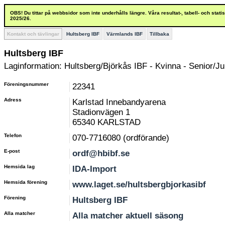
OBS! Du tittar på webbsidor som inte underhålls längre. Våra resultat-, tabell- och stat
2025/26.
Kontakt och tävlingar
Hultsberg IBF
Värmlands IBF
Tillbaka
Hultsberg IBF
Laginformation: Hultsberg/Björkås IBF - Kvinna - Senior/Ju
Föreningsnummer
22341
Adress
Karlstad Innebandyarena
Stadionvägen 1
65340 KARLSTAD
Telefon
070-7716080 (ordförande)
E-post
ordf@hbibf.se
Hemsida lag
IDA-Import
Hemsida förening
www.laget.se/hultsbergbjorkasibf
Förening
Hultsberg IBF
Alla matcher
Alla matcher aktuell säsong