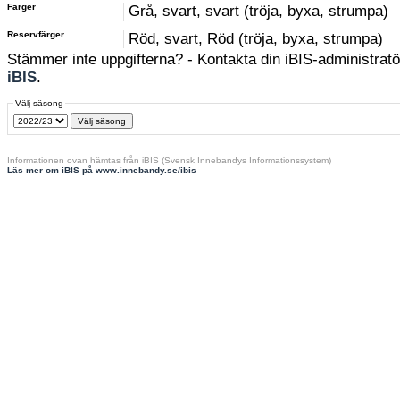
Färger
Grå, svart, svart (tröja, byxa, strumpa)
Reservfärger
Röd, svart, Röd (tröja, byxa, strumpa)
Stämmer inte uppgifterna? - Kontakta din iBIS-administratör
iBIS
.
Välj säsong
Informationen ovan hämtas från iBIS (Svensk Innebandys Informationssystem)
Läs mer om iBIS på www.innebandy.se/ibis