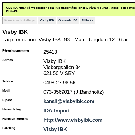
OBS! Du tittar på webbsidor som inte underhålls längre. Våra resultat-, tabell- och stat
2025/26.
Kontakt och tävlingar
Visby IBK
Gotlands IBF
Tillbaka
Visby IBK
Laginformation: Visby IBK -93 - Man - Ungdom 12-16 år
Föreningsnummer
25413
Adress
Visby IBK
Visborgsallén 34
621 50 VISBY
Telefon
0498-27 98 56
Mobil
073-3569017 (J.Bandholtz)
E-post
kansli@visbyibk.com
Hemsida lag
IDA-Import
Hemsida förening
http://www.visbyibk.com
Förening
Visby IBK