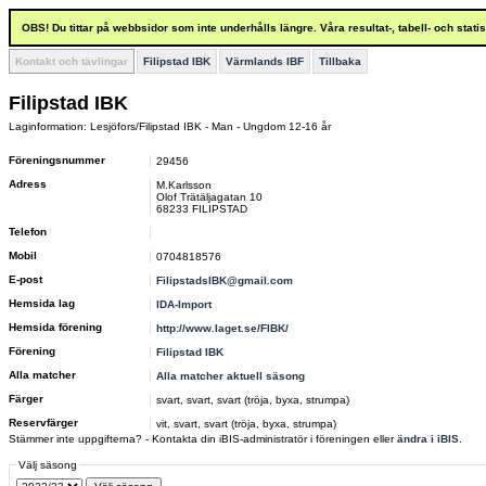
OBS! Du tittar på webbsidor som inte underhålls längre. Våra resultat-, tabell- och stat
Kontakt och tävlingar
Filipstad IBK
Värmlands IBF
Tillbaka
Filipstad IBK
Laginformation: Lesjöfors/Filipstad IBK - Man - Ungdom 12-16 år
Föreningsnummer
29456
Adress
M.Karlsson
Olof Trätäljagatan 10
68233 FILIPSTAD
Telefon
Mobil
0704818576
E-post
FilipstadsIBK@gmail.com
Hemsida lag
IDA-Import
Hemsida förening
http://www.laget.se/FIBK/
Förening
Filipstad IBK
Alla matcher
Alla matcher aktuell säsong
Färger
svart, svart, svart (tröja, byxa, strumpa)
Reservfärger
vit, svart, svart (tröja, byxa, strumpa)
Stämmer inte uppgifterna? - Kontakta din iBIS-administratör i föreningen eller
ändra i iBIS
.
Välj säsong