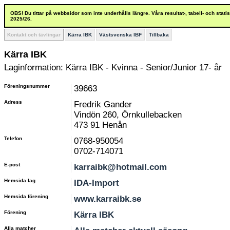
OBS! Du tittar på webbsidor som inte underhålls längre. Våra resultat-, tabell- och stat
2025/26.
Kontakt och tävlingar
Kärra IBK
Västsvenska IBF
Tillbaka
Kärra IBK
Laginformation: Kärra IBK - Kvinna - Senior/Junior 17- år
Föreningsnummer
39663
Adress
Fredrik Gander
Vindön 260, Örnkullebacken
473 91 Henån
Telefon
0768-950054
0702-714071
E-post
karraibk@hotmail.com
Hemsida lag
IDA-Import
Hemsida förening
www.karraibk.se
Förening
Kärra IBK
Alla matcher