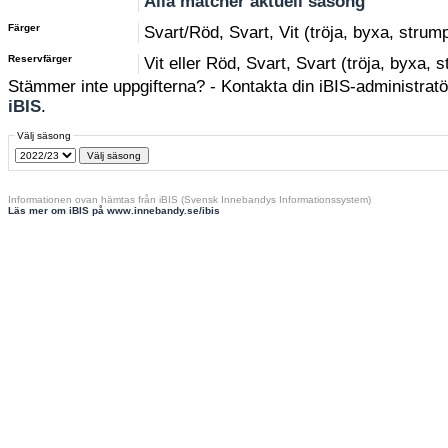
Alla matcher aktuell säsong
Färger
Svart/Röd, Svart, Vit (tröja, byxa, strum
Reservfärger
Vit eller Röd, Svart, Svart (tröja, byxa, 
Stämmer inte uppgifterna? - Kontakta din iBIS-administratör
iBIS
.
Välj säsong
Informationen ovan hämtas från iBIS (Svensk Innebandys Informationssystem)
Läs mer om iBIS på www.innebandy.se/ibis