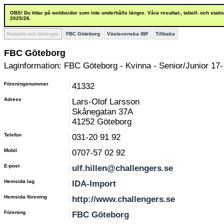
OBS! Du tittar på webbsidor som inte underhålls längre. Våra resultat-, tabell- och stat
2025/26.
Kontakt och tävlingar
FBC Göteborg
Västsvenska IBF
Tillbaka
FBC Göteborg
Laginformation: FBC Göteborg - Kvinna - Senior/Junior 17-
Föreningsnummer
41332
Adress
Lars-Olof Larsson
Skånegatan 37A
41252 Göteborg
Telefon
031-20 91 92
Mobil
0707-57 02 92
E-post
ulf.hillen@challengers.se
Hemsida lag
IDA-Import
Hemsida förening
http://www.challengers.se
Förening
FBC Göteborg