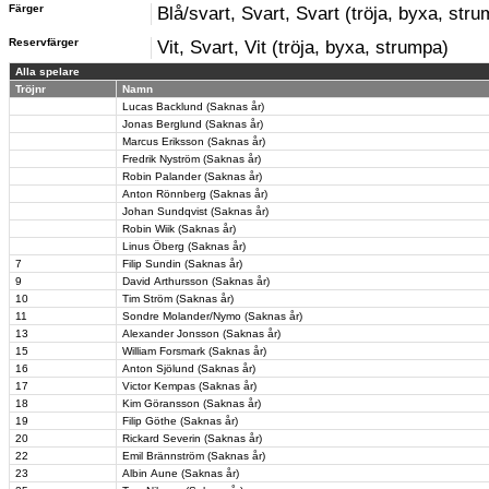
Färger
Blå/svart, Svart, Svart (tröja, byxa, str
Reservfärger
Vit, Svart, Vit (tröja, byxa, strumpa)
Alla spelare
Tröjnr
Namn
Lucas Backlund (Saknas år)
Jonas Berglund (Saknas år)
Marcus Eriksson (Saknas år)
Fredrik Nyström (Saknas år)
Robin Palander (Saknas år)
Anton Rönnberg (Saknas år)
Johan Sundqvist (Saknas år)
Robin Wiik (Saknas år)
Linus Öberg (Saknas år)
7
Filip Sundin (Saknas år)
9
David Arthursson (Saknas år)
10
Tim Ström (Saknas år)
11
Sondre Molander/Nymo (Saknas år)
13
Alexander Jonsson (Saknas år)
15
William Forsmark (Saknas år)
16
Anton Sjölund (Saknas år)
17
Victor Kempas (Saknas år)
18
Kim Göransson (Saknas år)
19
Filip Göthe (Saknas år)
20
Rickard Severin (Saknas år)
22
Emil Brännström (Saknas år)
23
Albin Aune (Saknas år)