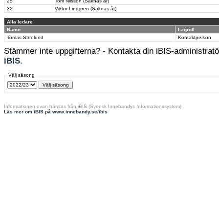
25
Tom Nilsson (Saknas år)
32
Viktor Lindgren (Saknas år)
Alla ledare
Namn
Lagroll
Tomas Stenlund
Kontaktperson
Stämmer inte uppgifterna? - Kontakta din iBIS-administratör
iBIS
.
Välj säsong
Informationen ovan hämtas från iBIS (Svensk Innebandys Informationssystem)
Läs mer om iBIS på www.innebandy.se/ibis