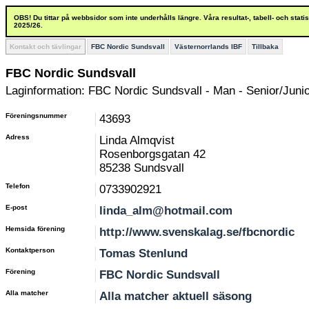
OBS! Du tittar på webbsidor som inte underhålls längre. Våra resultat-, tabell- och stat
2025/26.
Kontakt och tävlingar
FBC Nordic Sundsvall
Västernorrlands IBF
Tillbaka
FBC Nordic Sundsvall
Laginformation: FBC Nordic Sundsvall - Man - Senior/Junio
Föreningsnummer
43693
Adress
Linda Almqvist
Rosenborgsgatan 42
85238 Sundsvall
Telefon
0733902921
E-post
linda_alm@hotmail.com
Hemsida förening
http://www.svenskalag.se/fbcnordic
Kontaktperson
Tomas Stenlund
Förening
FBC Nordic Sundsvall
Alla matcher
Alla matcher aktuell säsong