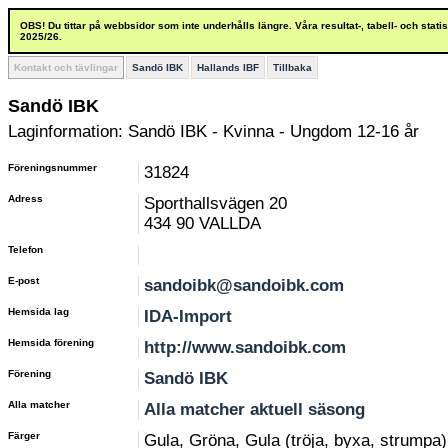
OBS! Du tittar på webbsidor som inte underhålls längre. Våra resultat-, tabell- och stat
2025/26.
Kontakt och tävlingar
Sandö IBK
Hallands IBF
Tillbaka
Sandö IBK
Laginformation: Sandö IBK - Kvinna - Ungdom 12-16 år
Föreningsnummer
31824
Adress
Sporthallsvägen 20
434 90 VALLDA
Telefon
E-post
sandoibk@sandoibk.com
Hemsida lag
IDA-Import
Hemsida förening
http://www.sandoibk.com
Förening
Sandö IBK
Alla matcher
Alla matcher aktuell säsong
Färger
Gula, Gröna, Gula (tröja, byxa, strumpa)