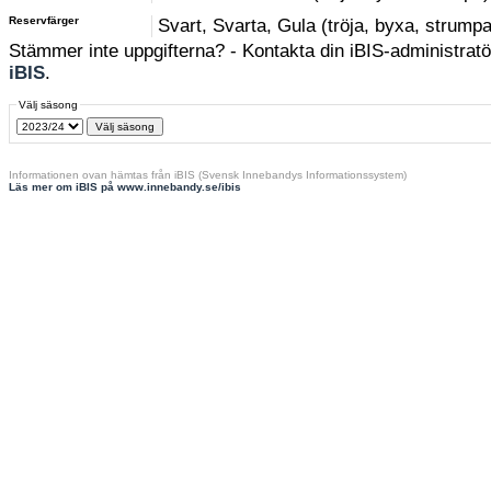
Reservfärger
Svart, Svarta, Gula (tröja, byxa, strumpa
Stämmer inte uppgifterna? - Kontakta din iBIS-administratör
iBIS
.
Välj säsong
Informationen ovan hämtas från iBIS (Svensk Innebandys Informationssystem)
Läs mer om iBIS på www.innebandy.se/ibis