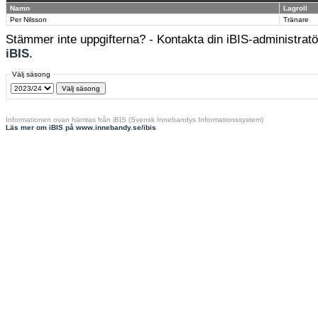
Namn
Lagroll
Per Nilsson
Tränare
Stämmer inte uppgifterna? - Kontakta din iBIS-administratör
iBIS
.
Välj säsong
Informationen ovan hämtas från iBIS (Svensk Innebandys Informationssystem)
Läs mer om iBIS på www.innebandy.se/ibis