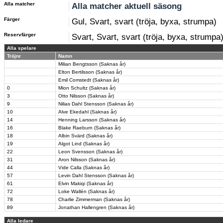
Alla matcher
Alla matcher aktuell säsong
Färger
Gul, Svart, svart (tröja, byxa, strumpa)
Reservfärger
Svart, Svart, svart (tröja, byxa, strumpa
Alla spelare
Tröjnr
Namn
Milian Bengtsson (Saknas år)
Elton Bertilsson (Saknas år)
Emil Comstedt (Saknas år)
0
Mion Schultz (Saknas år)
3
Otto Nilsson (Saknas år)
9
Nilias Dahl Stensson (Saknas år)
10
Alve Ekedahl (Saknas år)
14
Henning Larsson (Saknas år)
16
Blake Raeburn (Saknas år)
18
Albin Svärd (Saknas år)
19
Algot Lind (Saknas år)
22
Leon Svensson (Saknas år)
31
Aron Nilsson (Saknas år)
44
Vide Calla (Saknas år)
57
Levin Dahl Stensson (Saknas år)
61
Elvin Makiqi (Saknas år)
72
Loke Wallén (Saknas år)
78
Charlie Zimmerman (Saknas år)
89
Jonathan Hallengren (Saknas år)
Alla ledare