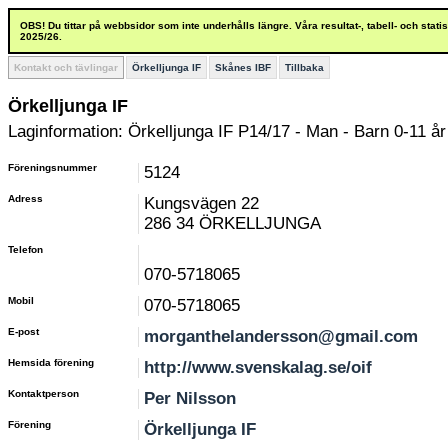
OBS! Du tittar på webbsidor som inte underhålls längre. Våra resultat-, tabell- och stat
2025/26.
Kontakt och tävlingar
Örkelljunga IF
Skånes IBF
Tillbaka
Örkelljunga IF
Laginformation: Örkelljunga IF P14/17 - Man - Barn 0-11 år
Föreningsnummer
5124
Adress
Kungsvägen 22
286 34 ÖRKELLJUNGA
Telefon
070-5718065
Mobil
070-5718065
E-post
morganthelandersson@gmail.com
Hemsida förening
http://www.svenskalag.se/oif
Kontaktperson
Per Nilsson
Förening
Örkelljunga IF