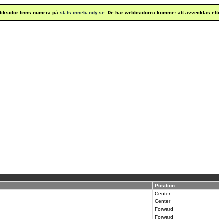
istiksidor finns numera på
stats.innebandy.se
. De här webbsidorna kommer att avvecklas eft
Position
Center
Center
Forward
Forward