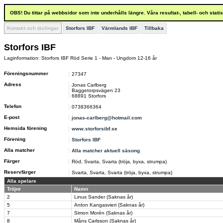
OBS! Du tittar på webbsidor som inte underhålls längre. Våra resultat-, tabell- och stat
Kontakt och tävlingar
Storfors IBF
Värmlands IBF
Tillbaka
Storfors IBF
Laginformation: Storfors IBF Röd Serie 1 - Man - Ungdom 12-16 år
Föreningsnummer
27347
Adress
Jonas Carlberg
Baggetorpsvägen 23
68891 Storfors
Telefon
0738366364
E-post
jonas-carlberg@hotmail.com
Hemsida förening
www.storforsibf.se
Förening
Storfors IBF
Alla matcher
Alla matcher aktuell säsong
Färger
Röd, Svarta, Svarta (tröja, byxa, strumpa)
Reservfärger
Svarta, Svarta, Svarta (tröja, byxa, strumpa)
Alla spelare
Tröjnr
Namn
2
Linus Sander (Saknas år)
5
Anton Kangasvieri (Saknas år)
7
Simon Morén (Saknas år)
8
Måns Carlsson (Saknas år)