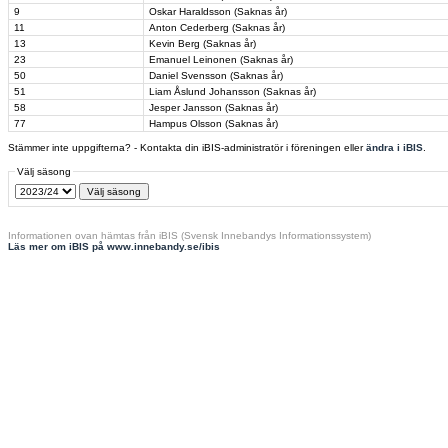
9
Oskar Haraldsson (Saknas år)
11
Anton Cederberg (Saknas år)
13
Kevin Berg (Saknas år)
23
Emanuel Leinonen (Saknas år)
50
Daniel Svensson (Saknas år)
51
Liam Åslund Johansson (Saknas år)
58
Jesper Jansson (Saknas år)
77
Hampus Olsson (Saknas år)
Stämmer inte uppgifterna? - Kontakta din iBIS-administratör i föreningen eller
ändra i iBIS
.
Välj säsong
Informationen ovan hämtas från iBIS (Svensk Innebandys Informationssystem)
Läs mer om iBIS på www.innebandy.se/ibis