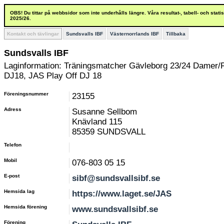
OBS! Du tittar på webbsidor som inte underhålls längre. Våra resultat-, tabell- och stat
2025/26.
Kontakt och tävlingar
Sundsvalls IBF
Västernorrlands IBF
Tillbaka
Sundsvalls IBF
Laginformation: Träningsmatcher Gävleborg 23/24 Damer/Fl
DJ18, JAS Play Off DJ 18
Föreningsnummer
23155
Adress
Susanne Sellbom
Knävland 115
85359 SUNDSVALL
Telefon
Mobil
076-803 05 15
E-post
sibf@sundsvallsibf.se
Hemsida lag
https://www.laget.se/JAS
Hemsida förening
www.sundsvallsibf.se
Förening