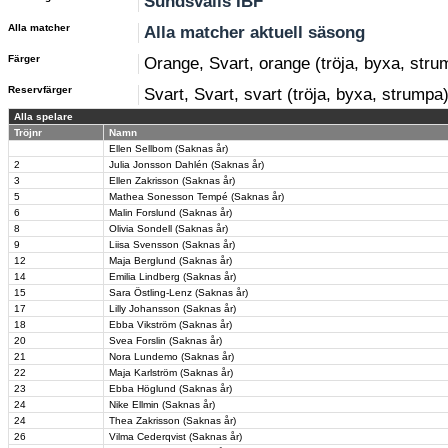
Sundsvalls IBF
Alla matcher
Alla matcher aktuell säsong
Färger
Orange, Svart, orange (tröja, byxa, stru
Reservfärger
Svart, Svart, svart (tröja, byxa, strumpa
Alla spelare
Tröjnr
Namn
Ellen Sellbom (Saknas år)
2
Julia Jonsson Dahlén (Saknas år)
3
Ellen Zakrisson (Saknas år)
5
Mathea Sonesson Tempé (Saknas år)
6
Malin Forslund (Saknas år)
8
Olivia Sondell (Saknas år)
9
Liisa Svensson (Saknas år)
12
Maja Berglund (Saknas år)
14
Emilia Lindberg (Saknas år)
15
Sara Östling-Lenz (Saknas år)
17
Lilly Johansson (Saknas år)
18
Ebba Vikström (Saknas år)
20
Svea Forslin (Saknas år)
21
Nora Lundemo (Saknas år)
22
Maja Karlström (Saknas år)
23
Ebba Höglund (Saknas år)
24
Nike Ellmin (Saknas år)
24
Thea Zakrisson (Saknas år)
26
Vilma Cederqvist (Saknas år)