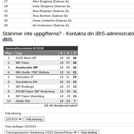
27
Alice Engberg (Saknas år)
29
Viola Skoglund (Saknas år)
32
Alva Bergman (Saknas år)
35
Tova Burman (Saknas år)
36
Greta Lindström (Saknas år)
69
Iris Andersson (Saknas år)
Stämmer inte uppgifterna? - Kontakta din iBIS-administratör
iBIS
.
Juniorallsvenskan B DJ18
Plac.
Lag
S
D
P
1.
KAIS Mora UIF
18
80
48
2.
IBF Falun
18
87
46
3.
Sundsvalls IBF
18
66
46
4.
IBK Hudik / FBC Bollnäs
18
14
31
5.
Strömsbro IF
18
11
29
6.
Sandvikens AIK
18
-22
23
7.
IBF Borlänge
18
-37
13
8.
KFUM Falun/ IBF Hedemora
18
-58
11
9.
IBF Falun Utveckling
18
-78
10
10.
Gävle GIK
18
-63
7
Gå till detaljerad tabell
Välj säsong
Visa tävlingar 2023/24