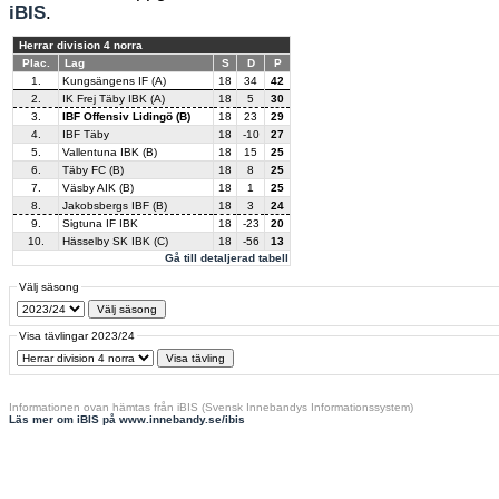
iBIS
.
Herrar division 4 norra
Plac.
Lag
S
D
P
1.
Kungsängens IF (A)
18
34
42
2.
IK Frej Täby IBK (A)
18
5
30
3.
IBF Offensiv Lidingö (B)
18
23
29
4.
IBF Täby
18
-10
27
5.
Vallentuna IBK (B)
18
15
25
6.
Täby FC (B)
18
8
25
7.
Väsby AIK (B)
18
1
25
8.
Jakobsbergs IBF (B)
18
3
24
9.
Sigtuna IF IBK
18
-23
20
10.
Hässelby SK IBK (C)
18
-56
13
Gå till detaljerad tabell
Välj säsong
Visa tävlingar 2023/24
Informationen ovan hämtas från iBIS (Svensk Innebandys Informationssystem)
Läs mer om iBIS på www.innebandy.se/ibis