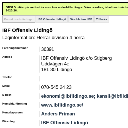
OBS! Du tittar på webbsidor som inte underhålls längre. Våra resultat-, tabell- och stat
2025/26.
Kontakt och tävlingar
IBF Offensiv Lidingö
Stockholms IBF
Tillbaka
IBF Offensiv Lidingö
Laginformation: Herrar division 4 norra
Föreningsnummer
36391
Adress
IBF Offensiv Lidingö c/o Stigberg
Uddvägen 4c
181 30 Lidingö
Telefon
Mobil
070-545 24 23
E-post
ekonomi@ibflidingo.se; kansli@ibflid
Hemsida förening
www.ibflidingo.se/
Kontaktperson
Anders Friman
Förening
IBF Offensiv Lidingö