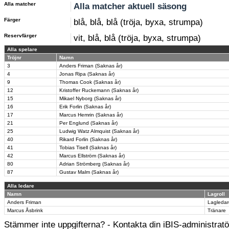
Alla matcher
Alla matcher aktuell säsong
Färger
blå, blå, blå (tröja, byxa, strumpa)
Reservfärger
vit, blå, blå (tröja, byxa, strumpa)
Alla spelare
Tröjnr
Namn
3
Anders Friman (Saknas år)
4
Jonas Ripa (Saknas år)
9
Thomas Cook (Saknas år)
12
Kristoffer Ruckemann (Saknas år)
15
Mikael Nyborg (Saknas år)
16
Erik Forlin (Saknas år)
17
Marcus Hemrin (Saknas år)
21
Per Englund (Saknas år)
25
Ludwig Watz Almquist (Saknas år)
40
Rikard Forlin (Saknas år)
41
Tobias Tisell (Saknas år)
42
Marcus Ellström (Saknas år)
80
Adrian Strömberg (Saknas år)
87
Gustav Malm (Saknas år)
Alla ledare
Namn
Lagroll
Anders Friman
Lagledar
Marcus Åsbrink
Tränare
Stämmer inte uppgifterna? - Kontakta din iBIS-administratör