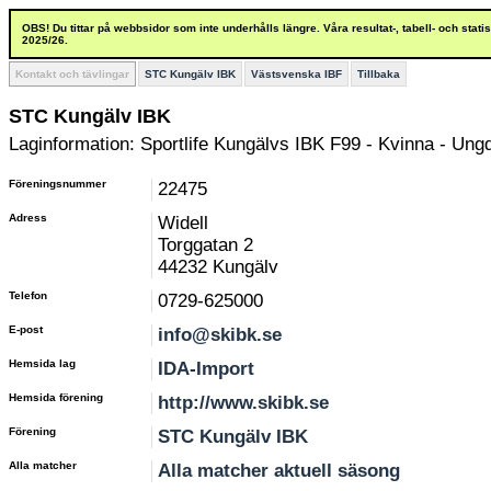
OBS! Du tittar på webbsidor som inte underhålls längre. Våra resultat-, tabell- och stat
2025/26.
Kontakt och tävlingar
STC Kungälv IBK
Västsvenska IBF
Tillbaka
STC Kungälv IBK
Laginformation: Sportlife Kungälvs IBK F99 - Kvinna - Un
Föreningsnummer
22475
Adress
Widell
Torggatan 2
44232 Kungälv
Telefon
0729-625000
E-post
info@skibk.se
Hemsida lag
IDA-Import
Hemsida förening
http://www.skibk.se
Förening
STC Kungälv IBK
Alla matcher
Alla matcher aktuell säsong