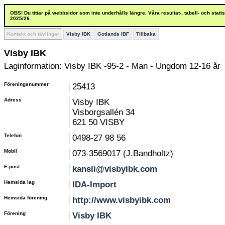
OBS! Du tittar på webbsidor som inte underhålls längre. Våra resultat-, tabell- och stat
2025/26.
Kontakt och tävlingar
Visby IBK
Gotlands IBF
Tillbaka
Visby IBK
Laginformation: Visby IBK -95-2 - Man - Ungdom 12-16 år
Föreningsnummer
25413
Adress
Visby IBK
Visborgsallén 34
621 50 VISBY
Telefon
0498-27 98 56
Mobil
073-3569017 (J.Bandholtz)
E-post
kansli@visbyibk.com
Hemsida lag
IDA-Import
Hemsida förening
http://www.visbyibk.com
Förening
Visby IBK