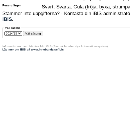
Reservfärger
Svart, Svarta, Gula (tröja, byxa, strumpa
Stämmer inte uppgifterna? - Kontakta din iBIS-administratör
iBIS
.
Välj säsong
Informationen ovan hämtas från iBIS (Svensk Innebandys Informationssystem)
Läs mer om iBIS på www.innebandy.se/ibis