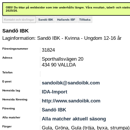
OBS! Du tittar på webbsidor som inte underhålls längre. Våra resultat-, tabell- och stat
2025/26.
Kontakt och tävlingar
Sandö IBK
Hallands IBF
Tillbaka
Sandö IBK
Laginformation: Sandö IBK - Kvinna - Ungdom 12-16 år
Föreningsnummer
31824
Adress
Sporthallsvägen 20
434 90 VALLDA
Telefon
E-post
sandoibk@sandoibk.com
Hemsida lag
IDA-Import
Hemsida förening
http://www.sandoibk.com
Förening
Sandö IBK
Alla matcher
Alla matcher aktuell säsong
Färger
Gula, Gröna, Gula (tröja, byxa, strumpa)