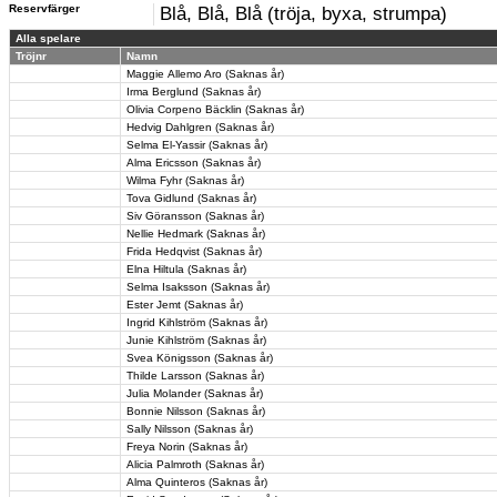
Reservfärger
Blå, Blå, Blå (tröja, byxa, strumpa)
Alla spelare
Tröjnr
Namn
Maggie Allemo Aro (Saknas år)
Irma Berglund (Saknas år)
Olivia Corpeno Bäcklin (Saknas år)
Hedvig Dahlgren (Saknas år)
Selma El-Yassir (Saknas år)
Alma Ericsson (Saknas år)
Wilma Fyhr (Saknas år)
Tova Gidlund (Saknas år)
Siv Göransson (Saknas år)
Nellie Hedmark (Saknas år)
Frida Hedqvist (Saknas år)
Elna Hiltula (Saknas år)
Selma Isaksson (Saknas år)
Ester Jemt (Saknas år)
Ingrid Kihlström (Saknas år)
Junie Kihlström (Saknas år)
Svea Königsson (Saknas år)
Thilde Larsson (Saknas år)
Julia Molander (Saknas år)
Bonnie Nilsson (Saknas år)
Sally Nilsson (Saknas år)
Freya Norin (Saknas år)
Alicia Palmroth (Saknas år)
Alma Quinteros (Saknas år)