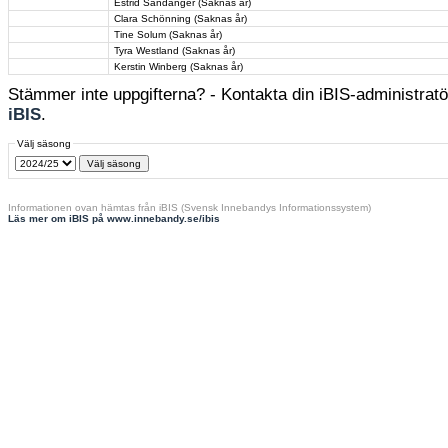
Estrid Sandanger (Saknas år)
Clara Schönning (Saknas år)
Tine Solum (Saknas år)
Tyra Westland (Saknas år)
Kerstin Winberg (Saknas år)
Stämmer inte uppgifterna? - Kontakta din iBIS-administratör
iBIS
.
Välj säsong
Informationen ovan hämtas från iBIS (Svensk Innebandys Informationssystem)
Läs mer om iBIS på www.innebandy.se/ibis