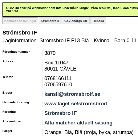
OBS! Du tittar på webbsidor som inte underhålls längre. Våra resultat-, tabell- och stat
2025/26.
Kontakt och tävlingar
Strömsbro IF
Gävleborgs IBF
Tillbaka
Strömsbro IF
Laginformation: Strömsbro IF F13 Blå - Kvinna - Barn 0-11 
Föreningsnummer
3870
Adress
Box 11047
80011 GÄVLE
Telefon
0768166111
0706597610
E-post
kansli@stromsbroif.se
Hemsida förening
www.laget.se/stromsbroif
Förening
Strömsbro IF
Alla matcher
Alla matcher aktuell säsong
Färger
Orange, Blå, Blå (tröja, byxa, strumpa)