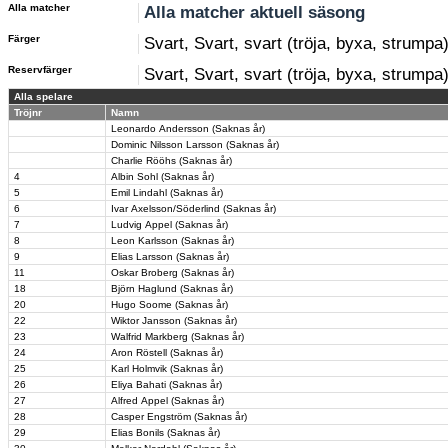
Alla matcher
Alla matcher aktuell säsong
Färger
Svart, Svart, svart (tröja, byxa, strumpa
Reservfärger
Svart, Svart, svart (tröja, byxa, strumpa
Alla spelare
Tröjnr
Namn
Leonardo Andersson (Saknas år)
Dominic Nilsson Larsson (Saknas år)
Charlie Rööhs (Saknas år)
4
Albin Sohl (Saknas år)
5
Emil Lindahl (Saknas år)
6
Ivar Axelsson/Söderlind (Saknas år)
7
Ludvig Appel (Saknas år)
8
Leon Karlsson (Saknas år)
9
Elias Larsson (Saknas år)
11
Oskar Broberg (Saknas år)
18
Björn Haglund (Saknas år)
20
Hugo Soome (Saknas år)
22
Wiktor Jansson (Saknas år)
23
Walfrid Markberg (Saknas år)
24
Aron Röstell (Saknas år)
25
Karl Holmvik (Saknas år)
26
Eliya Bahati (Saknas år)
27
Alfred Appel (Saknas år)
28
Casper Engström (Saknas år)
29
Elias Bonils (Saknas år)