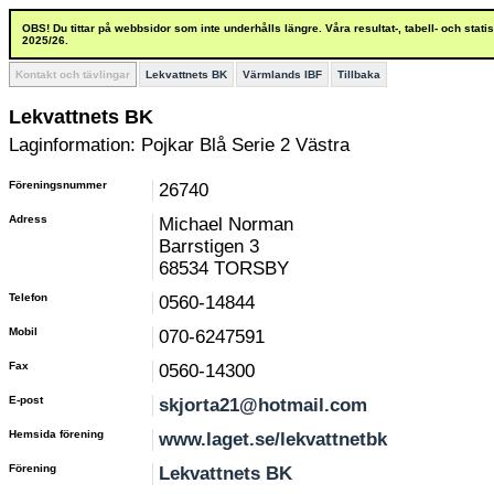
OBS! Du tittar på webbsidor som inte underhålls längre. Våra resultat-, tabell- och stat
2025/26.
Kontakt och tävlingar
Lekvattnets BK
Värmlands IBF
Tillbaka
Lekvattnets BK
Laginformation: Pojkar Blå Serie 2 Västra
Föreningsnummer
26740
Adress
Michael Norman
Barrstigen 3
68534 TORSBY
Telefon
0560-14844
Mobil
070-6247591
Fax
0560-14300
E-post
skjorta21@hotmail.com
Hemsida förening
www.laget.se/lekvattnetbk
Förening
Lekvattnets BK