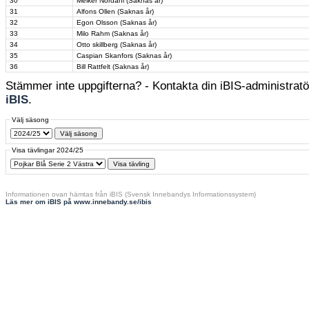
30
Melker Nordahl (Saknas år)
31
Alfons Ollen (Saknas år)
32
Egon Olsson (Saknas år)
33
Milo Rahm (Saknas år)
34
Otto skillberg (Saknas år)
35
Caspian Skanfors (Saknas år)
36
Bill Rattfelt (Saknas år)
Stämmer inte uppgifterna? - Kontakta din iBIS-administratör
iBIS
.
Välj säsong
Visa tävlingar 2024/25
Informationen ovan hämtas från iBIS (Svensk Innebandys Informationssystem)
Läs mer om iBIS på www.innebandy.se/ibis