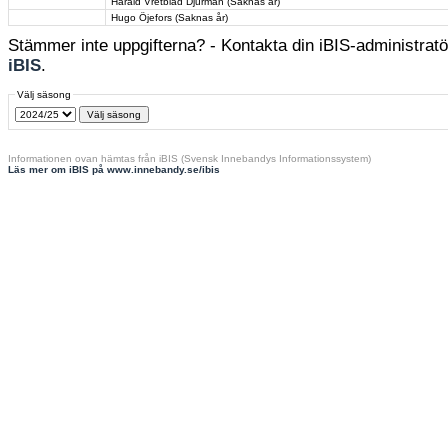
Harald Vretblad Djurman (Saknas år)
Hugo Öjefors (Saknas år)
Stämmer inte uppgifterna? - Kontakta din iBIS-administratör
iBIS
.
Välj säsong
Informationen ovan hämtas från iBIS (Svensk Innebandys Informationssystem)
Läs mer om iBIS på www.innebandy.se/ibis