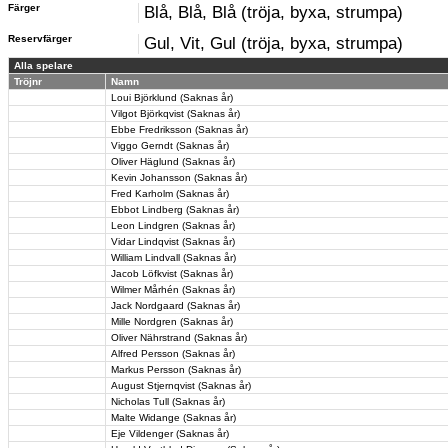
Färger
Blå, Blå, Blå (tröja, byxa, strumpa)
Reservfärger
Gul, Vit, Gul (tröja, byxa, strumpa)
Alla spelare
Tröjnr
Namn
Loui Björklund (Saknas år)
Vilgot Björkqvist (Saknas år)
Ebbe Fredriksson (Saknas år)
Viggo Gerndt (Saknas år)
Oliver Häglund (Saknas år)
Kevin Johansson (Saknas år)
Fred Karholm (Saknas år)
Ebbot Lindberg (Saknas år)
Leon Lindgren (Saknas år)
Vidar Lindqvist (Saknas år)
William Lindvall (Saknas år)
Jacob Löfkvist (Saknas år)
Wilmer Mårhén (Saknas år)
Jack Nordgaard (Saknas år)
Mille Nordgren (Saknas år)
Oliver Nährstrand (Saknas år)
Alfred Persson (Saknas år)
Markus Persson (Saknas år)
August Stjernqvist (Saknas år)
Nicholas Tull (Saknas år)
Malte Widange (Saknas år)
Eje Vildenger (Saknas år)