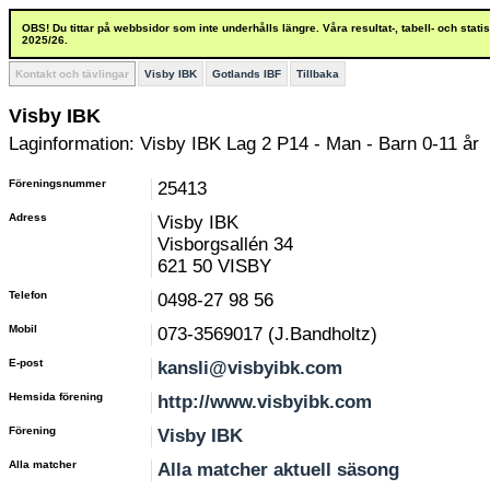
OBS! Du tittar på webbsidor som inte underhålls längre. Våra resultat-, tabell- och stat
2025/26.
Kontakt och tävlingar
Visby IBK
Gotlands IBF
Tillbaka
Visby IBK
Laginformation: Visby IBK Lag 2 P14 - Man - Barn 0-11 år
Föreningsnummer
25413
Adress
Visby IBK
Visborgsallén 34
621 50 VISBY
Telefon
0498-27 98 56
Mobil
073-3569017 (J.Bandholtz)
E-post
kansli@visbyibk.com
Hemsida förening
http://www.visbyibk.com
Förening
Visby IBK
Alla matcher
Alla matcher aktuell säsong