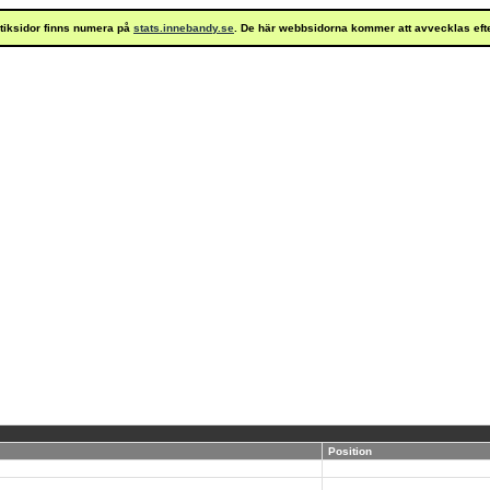
istiksidor finns numera på
stats.innebandy.se
. De här webbsidorna kommer att avvecklas eft
Position