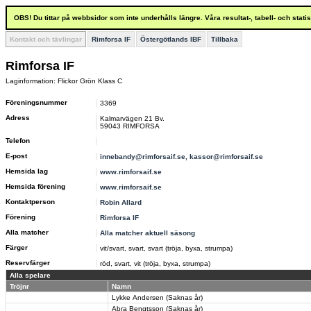
OBS! Du tittar på webbsidor som inte underhålls längre. Våra resultat-, tabell- och stat
Kontakt och tävlingar
Rimforsa IF
Östergötlands IBF
Tillbaka
Rimforsa IF
Laginformation: Flickor Grön Klass C
Föreningsnummer
3369
Adress
Kalmarvägen 21 Bv.
59043 RIMFORSA
Telefon
E-post
innebandy@rimforsaif.se, kassor@rimforsaif.se
Hemsida lag
www.rimforsaif.se
Hemsida förening
www.rimforsaif.se
Kontaktperson
Robin Allard
Förening
Rimforsa IF
Alla matcher
Alla matcher aktuell säsong
Färger
vit/svart, svart, svart (tröja, byxa, strumpa)
Reservfärger
röd, svart, vit (tröja, byxa, strumpa)
Alla spelare
Tröjnr
Namn
Lykke Andersen (Saknas år)
Abra Bengtsson (Saknas år)