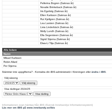
Pellerina Bogren (Saknas år)
Novalie Brinkeback (Saknas år)
Iris Egelstig (Saknas år)
Ellen Karlsson (Saknas år)
Rut Kjellgren (Saknas år)
Lea Larsten (Saknas år)
Livia Linderbäck (Saknas år)
Molly Lundh (Saknas år)
Ella Segersteen (Saknas år)
Sigrid Stjerna (Saknas år)
Elwa-Li Tilja (Saknas år)
Alla ledare
Namn
Mikael Karlsson
Robin Allard
Per Stjerna
Stämmer inte uppgifterna? - Kontakta din iBIS-administratör i föreningen eller
ändra i iBIS
.
Välj säsong
Visa tävlingar 2024/25
Informationen ovan hämtas från iBIS (Svensk Innebandys Informationssystem)
Läs mer om iBIS på www.innebandy.se/ibis