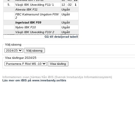
5.
Växjö IBK Utveckling F11/ 1
12
-32
1
Alvesta IBK F11
Utgått
FBC Kalmarsund Ungdom F09/
Utgått
2
Ingelstad IBK F09
Utgått
Nybro IBK F10
Utgått
Växjö IBK Utveckling F10/ 2
Utgått
Gå till detaljerad tabell
Välj säsong
Visa tävlingar 2024/25
Informationen ovan hämtas från iBIS (Svensk Innebandys Informationssystem)
Läs mer om iBIS på www.innebandy.se/ibis