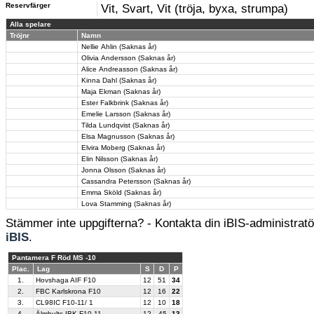
Reservfärger
Vit, Svart, Vit (tröja, byxa, strumpa)
Alla spelare
Tröjnr
Namn
Nellie Ahlin (Saknas år)
Olivia Andersson (Saknas år)
Alice Andreasson (Saknas år)
Kinna Dahl (Saknas år)
Maja Ekman (Saknas år)
Ester Falkbrink (Saknas år)
Emelie Larsson (Saknas år)
Tilda Lundqvist (Saknas år)
Elsa Magnusson (Saknas år)
Elvira Moberg (Saknas år)
Elin Nilsson (Saknas år)
Jonna Olsson (Saknas år)
Cassandra Petersson (Saknas år)
Emma Sköld (Saknas år)
Lova Stamming (Saknas år)
Stämmer inte uppgifterna? - Kontakta din iBIS-administratör
iBIS
.
Pantamera F Röd MS -10
Plac.
Lag
S
D
P
1.
Hovshaga AIF F10
12
51
34
2.
FBC Karlskrona F10
12
16
22
3.
CL98IC F10-11/ 1
12
10
18
4.
Älmhults IBK F10-11
12
-45
13