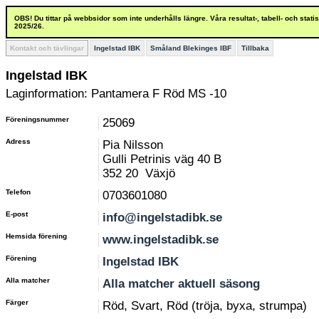
OBS! Du tittar på webbsidor som inte underhålls längre. Våra resultat-, tabell- och stat
2025/26.
Kontakt och tävlingar
Ingelstad IBK
Småland Blekinges IBF
Tillbaka
Ingelstad IBK
Laginformation: Pantamera F Röd MS -10
Föreningsnummer
25069
Adress
Pia Nilsson
Gulli Petrinis väg 40 B
352 20 Växjö
Telefon
0703601080
E-post
info@ingelstadibk.se
Hemsida förening
www.ingelstadibk.se
Förening
Ingelstad IBK
Alla matcher
Alla matcher aktuell säsong
Färger
Röd, Svart, Röd (tröja, byxa, strumpa)