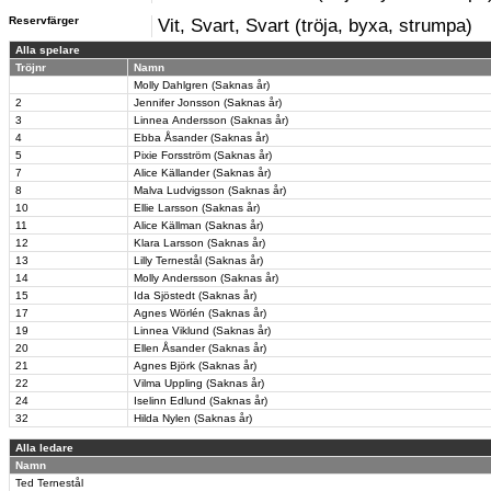
Reservfärger
Vit, Svart, Svart (tröja, byxa, strumpa)
Alla spelare
Tröjnr
Namn
Molly Dahlgren (Saknas år)
2
Jennifer Jonsson (Saknas år)
3
Linnea Andersson (Saknas år)
4
Ebba Åsander (Saknas år)
5
Pixie Forsström (Saknas år)
7
Alice Källander (Saknas år)
8
Malva Ludvigsson (Saknas år)
10
Ellie Larsson (Saknas år)
11
Alice Källman (Saknas år)
12
Klara Larsson (Saknas år)
13
Lilly Ternestål (Saknas år)
14
Molly Andersson (Saknas år)
15
Ida Sjöstedt (Saknas år)
17
Agnes Wörlén (Saknas år)
19
Linnea Viklund (Saknas år)
20
Ellen Åsander (Saknas år)
21
Agnes Björk (Saknas år)
22
Vilma Uppling (Saknas år)
24
Iselinn Edlund (Saknas år)
32
Hilda Nylen (Saknas år)
Alla ledare
Namn
Ted Ternestål