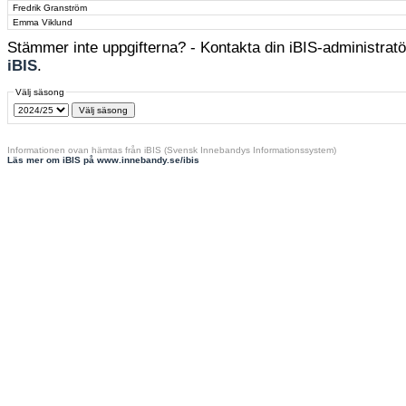
Fredrik Granström
Emma Viklund
Stämmer inte uppgifterna? - Kontakta din iBIS-administratör
iBIS
.
Välj säsong
Informationen ovan hämtas från iBIS (Svensk Innebandys Informationssystem)
Läs mer om iBIS på www.innebandy.se/ibis