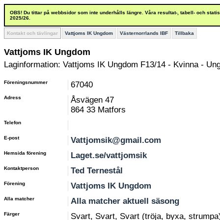
OBS! Du tittar på webbsidor som inte underhålls längre. Våra resultat-, tabell- och stat
2025/26.
Kontakt och tävlingar
Vattjoms IK Ungdom
Västernorrlands IBF
Tillbaka
Vattjoms IK Ungdom
Laginformation: Vattjoms IK Ungdom F13/14 - Kvinna - Un
Föreningsnummer
67040
Adress
Åsvägen 47
864 33 Matfors
Telefon
E-post
Vattjomsik@gmail.com
Hemsida förening
Laget.se/vattjomsik
Kontaktperson
Ted Ternestål
Förening
Vattjoms IK Ungdom
Alla matcher
Alla matcher aktuell säsong
Färger
Svart, Svart, Svart (tröja, byxa, strumpa