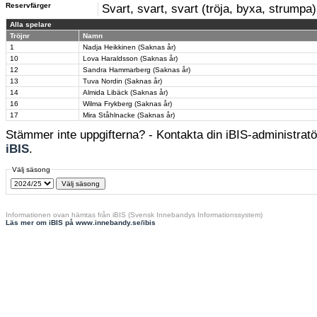
Reservfärger
Svart, svart, svart (tröja, byxa, strumpa)
Alla spelare
Tröjnr
Namn
1
Nadja Heikkinen (Saknas år)
10
Lova Haraldsson (Saknas år)
12
Sandra Hammarberg (Saknas år)
13
Tuva Nordin (Saknas år)
14
Almida Libäck (Saknas år)
16
Wilma Frykberg (Saknas år)
17
Mira Ståhlnacke (Saknas år)
Stämmer inte uppgifterna? - Kontakta din iBIS-administratör
iBIS
.
Välj säsong
Informationen ovan hämtas från iBIS (Svensk Innebandys Informationssystem)
Läs mer om iBIS på www.innebandy.se/ibis