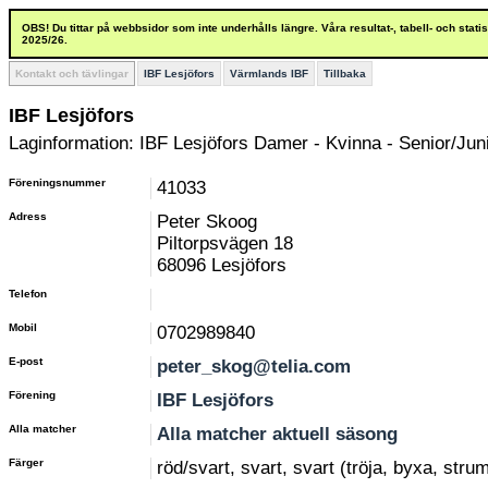
OBS! Du tittar på webbsidor som inte underhålls längre. Våra resultat-, tabell- och stat
2025/26.
Kontakt och tävlingar
IBF Lesjöfors
Värmlands IBF
Tillbaka
IBF Lesjöfors
Laginformation: IBF Lesjöfors Damer - Kvinna - Senior/Juni
Föreningsnummer
41033
Adress
Peter Skoog
Piltorpsvägen 18
68096 Lesjöfors
Telefon
Mobil
0702989840
E-post
peter_skog@telia.com
Förening
IBF Lesjöfors
Alla matcher
Alla matcher aktuell säsong
Färger
röd/svart, svart, svart (tröja, byxa, stru