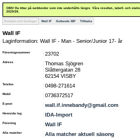
OBS! Du tittar på webbsidor som inte underhålls längre. Våra resultat-, tabell- och stat
2025/26.
Kontakt och tävlingar
Wall IF
Gotlands IBF
Tillbaka
Wall IF
Laginformation: Wall IF - Man - Senior/Junior 17- år
Föreningsnummer
23702
Adress
Thomas Sjögren
Slåttergatan 28
62154 VISBY
Telefon
0498-271614
Mobil
0736372517
E-post
wall.if.innebandy@gmail.com
Hemsida lag
IDA-Import
Förening
Wall IF
Alla matcher
Alla matcher aktuell säsong