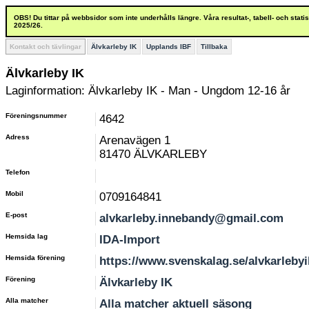
OBS! Du tittar på webbsidor som inte underhålls längre. Våra resultat-, tabell- och stat
2025/26.
Kontakt och tävlingar
Älvkarleby IK
Upplands IBF
Tillbaka
Älvkarleby IK
Laginformation: Älvkarleby IK - Man - Ungdom 12-16 år
Föreningsnummer
4642
Adress
Arenavägen 1
81470 ÄLVKARLEBY
Telefon
Mobil
0709164841
E-post
alvkarleby.innebandy@gmail.com
Hemsida lag
IDA-Import
Hemsida förening
https://www.svenskalag.se/alvkarlebyi
Förening
Älvkarleby IK
Alla matcher
Alla matcher aktuell säsong