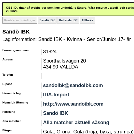
OBS! Du tittar på webbsidor som inte underhålls längre. Våra resultat-, tabell- och stat
2025/26.
Kontakt och tävlingar
Sandö IBK
Hallands IBF
Tillbaka
Sandö IBK
Laginformation: Sandö IBK - Kvinna - Senior/Junior 17- år
Föreningsnummer
31824
Adress
Sporthallsvägen 20
434 90 VALLDA
Telefon
E-post
sandoibk@sandoibk.com
Hemsida lag
IDA-Import
Hemsida förening
http://www.sandoibk.com
Förening
Sandö IBK
Alla matcher
Alla matcher aktuell säsong
Färger
Gula, Gröna, Gula (tröja, byxa, strumpa)