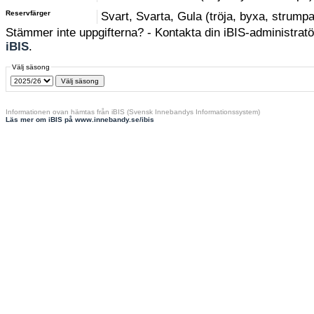
Reservfärger
Svart, Svarta, Gula (tröja, byxa, strumpa
Stämmer inte uppgifterna? - Kontakta din iBIS-administratör
iBIS
.
Välj säsong
Informationen ovan hämtas från iBIS (Svensk Innebandys Informationssystem)
Läs mer om iBIS på www.innebandy.se/ibis