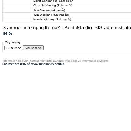
Estrid Sandanger (Saknas år)
Clara Schönning (Saknas år)
Tine Solum (Saknas år)
Tyra Westland (Saknas år)
Kerstin Winberg (Saknas år)
Stämmer inte uppgifterna? - Kontakta din iBIS-administratör
iBIS
.
Välj säsong
Informationen ovan hämtas från iBIS (Svensk Innebandys Informationssystem)
Läs mer om iBIS på www.innebandy.se/ibis