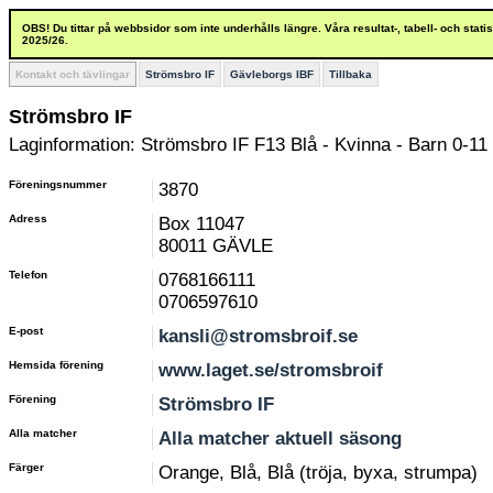
OBS! Du tittar på webbsidor som inte underhålls längre. Våra resultat-, tabell- och stat
2025/26.
Kontakt och tävlingar
Strömsbro IF
Gävleborgs IBF
Tillbaka
Strömsbro IF
Laginformation: Strömsbro IF F13 Blå - Kvinna - Barn 0-11 
Föreningsnummer
3870
Adress
Box 11047
80011 GÄVLE
Telefon
0768166111
0706597610
E-post
kansli@stromsbroif.se
Hemsida förening
www.laget.se/stromsbroif
Förening
Strömsbro IF
Alla matcher
Alla matcher aktuell säsong
Färger
Orange, Blå, Blå (tröja, byxa, strumpa)