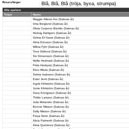
Reservfärger
Blå, Blå, Blå (tröja, byxa, strumpa)
Alla spelare
Tröjnr
Namn
Maggie Allemo Aro (Saknas år)
Irma Berglund (Saknas år)
Olivia Corpeno Bäcklin (Saknas år)
Hedvig Dahlgren (Saknas år)
Selma El-Yassir (Saknas år)
Alma Ericsson (Saknas år)
Wilma Fyhr (Saknas år)
Tova Gidlund (Saknas år)
Siv Göransson (Saknas år)
Nellie Hedmark (Saknas år)
Frida Hedqvist (Saknas år)
Elna Hiltula (Saknas år)
Selma Isaksson (Saknas år)
Ester Jemt (Saknas år)
Ingrid Kihlström (Saknas år)
Junie Kihlström (Saknas år)
Svea Königsson (Saknas år)
Thilde Larsson (Saknas år)
Julia Molander (Saknas år)
Bonnie Nilsson (Saknas år)
Sally Nilsson (Saknas år)
Freya Norin (Saknas år)
Alicia Palmroth (Saknas år)
Alma Quinteros (Saknas år)