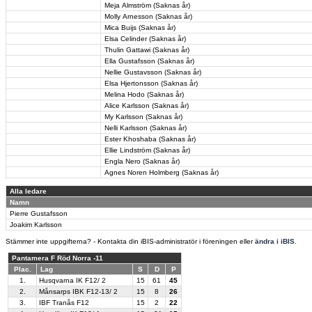
Meja Almström (Saknas år)
Molly Arnesson (Saknas år)
Mica Buijs (Saknas år)
Elsa Celinder (Saknas år)
Thulin Gattawi (Saknas år)
Ella Gustafsson (Saknas år)
Nellie Gustavsson (Saknas år)
Elsa Hjertonsson (Saknas år)
Melina Hodo (Saknas år)
Alice Karlsson (Saknas år)
My Karlsson (Saknas år)
Nelli Karlsson (Saknas år)
Ester Khoshaba (Saknas år)
Ellie Lindström (Saknas år)
Engla Nero (Saknas år)
Agnes Noren Holmberg (Saknas år)
Alla ledare
Namn
Pierre Gustafsson
Joakim Karlsson
Stämmer inte uppgifterna? - Kontakta din iBIS-administratör i föreningen eller
ändra i iBIS
.
Pantamera F Röd Norra -11
Plac.
Lag
S
D
P
1.
Husqvarna IK F12/ 2
15
61
45
2.
Månsarps IBK F12-13/ 2
15
8
26
3.
IBF Tranås F12
15
2
22