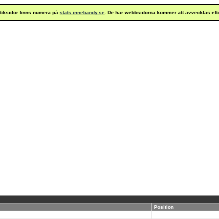
istiksidor finns numera på
stats.innebandy.se
. De här webbsidorna kommer att avvecklas eft
Position