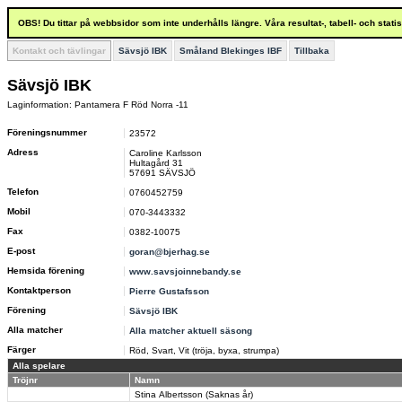
OBS! Du tittar på webbsidor som inte underhålls längre. Våra resultat-, tabell- och stat
Kontakt och tävlingar
Sävsjö IBK
Småland Blekinges IBF
Tillbaka
Sävsjö IBK
Laginformation: Pantamera F Röd Norra -11
Föreningsnummer
23572
Adress
Caroline Karlsson
Hultagård 31
57691 SÄVSJÖ
Telefon
0760452759
Mobil
070-3443332
Fax
0382-10075
E-post
goran@bjerhag.se
Hemsida förening
www.savsjoinnebandy.se
Kontaktperson
Pierre Gustafsson
Förening
Sävsjö IBK
Alla matcher
Alla matcher aktuell säsong
Färger
Röd, Svart, Vit (tröja, byxa, strumpa)
Alla spelare
Tröjnr
Namn
Stina Albertsson (Saknas år)