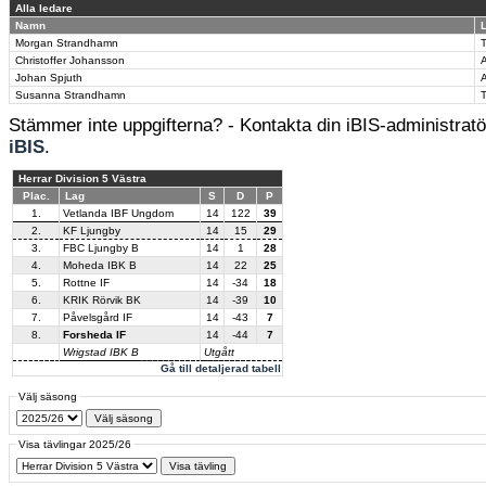
Alla ledare
Namn
L
Morgan Strandhamn
Christoffer Johansson
A
Johan Spjuth
A
Susanna Strandhamn
Stämmer inte uppgifterna? - Kontakta din iBIS-administratör
iBIS
.
Herrar Division 5 Västra
Plac.
Lag
S
D
P
1.
Vetlanda IBF Ungdom
14
122
39
2.
KF Ljungby
14
15
29
3.
FBC Ljungby B
14
1
28
4.
Moheda IBK B
14
22
25
5.
Rottne IF
14
-34
18
6.
KRIK Rörvik BK
14
-39
10
7.
Påvelsgård IF
14
-43
7
8.
Forsheda IF
14
-44
7
Wrigstad IBK B
Utgått
Gå till detaljerad tabell
Välj säsong
Visa tävlingar 2025/26