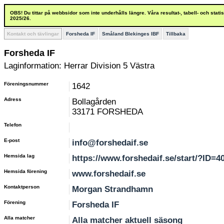
OBS! Du tittar på webbsidor som inte underhålls längre. Våra resultat-, tabell- och stat
2025/26.
Kontakt och tävlingar
Forsheda IF
Småland Blekinges IBF
Tillbaka
Forsheda IF
Laginformation: Herrar Division 5 Västra
Föreningsnummer
1642
Adress
Bollagården
33171 FORSHEDA
Telefon
E-post
info@forshedaif.se
Hemsida lag
https://www.forshedaif.se/start/?ID=4
Hemsida förening
www.forshedaif.se
Kontaktperson
Morgan Strandhamn
Förening
Forsheda IF
Alla matcher
Alla matcher aktuell säsong