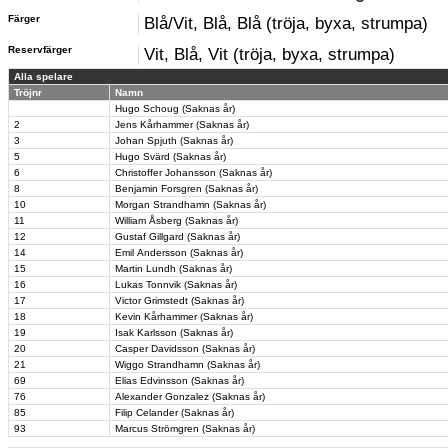
Färger
Blå/Vit, Blå, Blå (tröja, byxa, strumpa)
Reservfärger
Vit, Blå, Vit (tröja, byxa, strumpa)
Alla spelare
Tröjnr
Namn
Hugo Schoug (Saknas år)
2
Jens Kårhammer (Saknas år)
3
Johan Spjuth (Saknas år)
5
Hugo Svärd (Saknas år)
6
Christoffer Johansson (Saknas år)
8
Benjamin Forsgren (Saknas år)
10
Morgan Strandhamn (Saknas år)
11
William Åsberg (Saknas år)
12
Gustaf Gillgard (Saknas år)
14
Emil Andersson (Saknas år)
15
Martin Lundh (Saknas år)
16
Lukas Tonnvik (Saknas år)
17
Victor Grimstedt (Saknas år)
18
Kevin Kårhammer (Saknas år)
19
Isak Karlsson (Saknas år)
20
Casper Davidsson (Saknas år)
21
Wiggo Strandhamn (Saknas år)
69
Elias Edvinsson (Saknas år)
76
Alexander Gonzalez (Saknas år)
85
Filip Celander (Saknas år)
93
Marcus Strömgren (Saknas år)