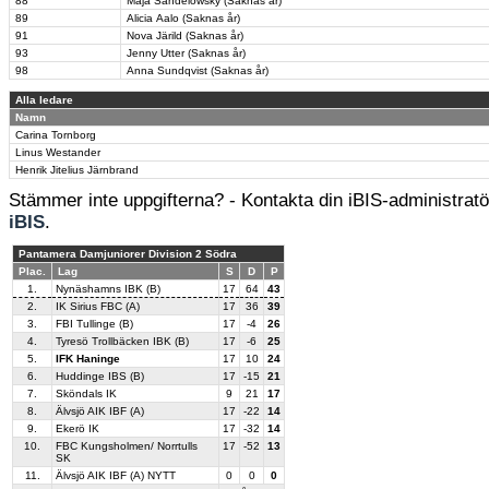
88
Maja Sandelowsky (Saknas år)
89
Alicia Aalo (Saknas år)
91
Nova Järild (Saknas år)
93
Jenny Utter (Saknas år)
98
Anna Sundqvist (Saknas år)
Alla ledare
Namn
Carina Tornborg
Linus Westander
Henrik Jitelius Järnbrand
Stämmer inte uppgifterna? - Kontakta din iBIS-administratör
iBIS
.
Pantamera Damjuniorer Division 2 Södra
Plac.
Lag
S
D
P
1.
Nynäshamns IBK (B)
17
64
43
2.
IK Sirius FBC (A)
17
36
39
3.
FBI Tullinge (B)
17
-4
26
4.
Tyresö Trollbäcken IBK (B)
17
-6
25
5.
IFK Haninge
17
10
24
6.
Huddinge IBS (B)
17
-15
21
7.
Sköndals IK
9
21
17
8.
Älvsjö AIK IBF (A)
17
-22
14
9.
Ekerö IK
17
-32
14
10.
FBC Kungsholmen/ Norrtulls
17
-52
13
SK
11.
Älvsjö AIK IBF (A) NYTT
0
0
0