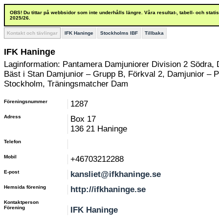
OBS! Du tittar på webbsidor som inte underhålls längre. Våra resultat-, tabell- och stat
2025/26.
Kontakt och tävlingar
IFK Haninge
Stockholms IBF
Tillbaka
IFK Haninge
Laginformation: Pantamera Damjuniorer Division 2 Södra, 
Bäst i Stan Damjunior – Grupp B, Förkval 2, Damjunior – P
Stockholm, Träningsmatcher Dam
Föreningsnummer
1287
Adress
Box 17
136 21 Haninge
Telefon
Mobil
+46703212288
E-post
kansliet@ifkhaninge.se
Hemsida förening
http://ifkhaninge.se
Kontaktperson
Förening
IFK Haninge