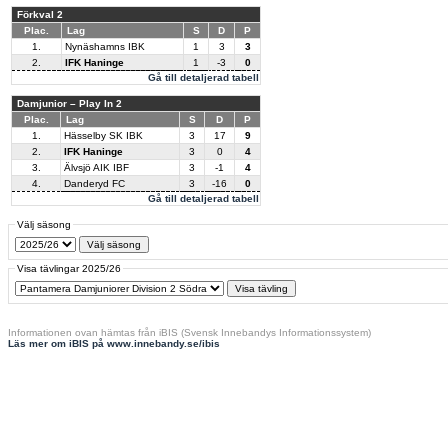
Förkval 2
Plac.
Lag
S
D
P
1.
Nynäshamns IBK
1
3
3
2.
IFK Haninge
1
-3
0
Gå till detaljerad tabell
Damjunior – Play In 2
Plac.
Lag
S
D
P
1.
Hässelby SK IBK
3
17
9
2.
IFK Haninge
3
0
4
3.
Älvsjö AIK IBF
3
-1
4
4.
Danderyd FC
3
-16
0
Gå till detaljerad tabell
Välj säsong
Visa tävlingar 2025/26
Informationen ovan hämtas från iBIS (Svensk Innebandys Informationssystem)
Läs mer om iBIS på www.innebandy.se/ibis