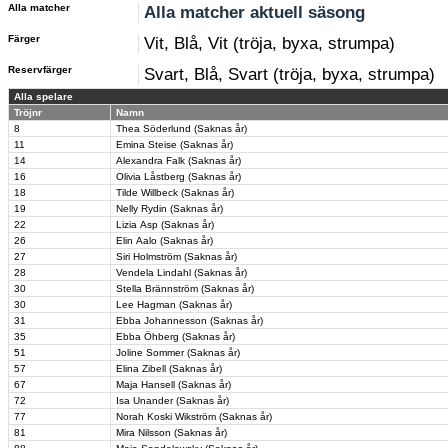
Alla matcher
Alla matcher aktuell säsong
Färger
Vit, Blå, Vit (tröja, byxa, strumpa)
Reservfärger
Svart, Blå, Svart (tröja, byxa, strumpa)
Alla spelare
Tröjnr
Namn
8
Thea Söderlund (Saknas år)
11
Emina Steise (Saknas år)
14
Alexandra Falk (Saknas år)
16
Olivia Låstberg (Saknas år)
18
Tilde Willbeck (Saknas år)
19
Nelly Rydin (Saknas år)
22
Lizia Asp (Saknas år)
26
Elin Aalo (Saknas år)
27
Siri Holmström (Saknas år)
28
Vendela Lindahl (Saknas år)
30
Stella Brännström (Saknas år)
30
Lee Hagman (Saknas år)
31
Ebba Johannesson (Saknas år)
35
Ebba Öhberg (Saknas år)
51
Joline Sommer (Saknas år)
57
Elina Zibell (Saknas år)
67
Maja Hansell (Saknas år)
72
Isa Unander (Saknas år)
77
Norah Koski Wikström (Saknas år)
81
Mira Nilsson (Saknas år)