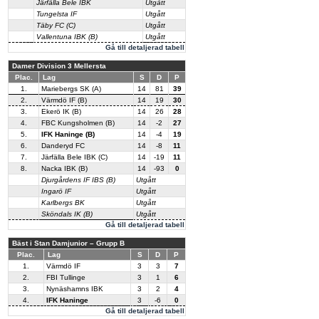
Järfälla Bele IBK
Utgått
Tungelsta IF
Utgått
Täby FC (C)
Utgått
Vallentuna IBK (B)
Utgått
Gå till detaljerad tabell
Damer Division 3 Mellersta
Plac.
Lag
S
D
P
1.
Mariebergs SK (A)
14
81
39
2.
Värmdö IF (B)
14
19
30
3.
Ekerö IK (B)
14
26
28
4.
FBC Kungsholmen (B)
14
-2
27
5.
IFK Haninge (B)
14
-4
19
6.
Danderyd FC
14
-8
11
7.
Järfälla Bele IBK (C)
14
-19
11
8.
Nacka IBK (B)
14
-93
0
Djurgårdens IF IBS (B)
Utgått
Ingarö IF
Utgått
Karlbergs BK
Utgått
Sköndals IK (B)
Utgått
Gå till detaljerad tabell
Bäst i Stan Damjunior – Grupp B
Plac.
Lag
S
D
P
1.
Värmdö IF
3
3
7
2.
FBI Tullinge
3
1
6
3.
Nynäshamns IBK
3
2
4
4.
IFK Haninge
3
-6
0
Gå till detaljerad tabell