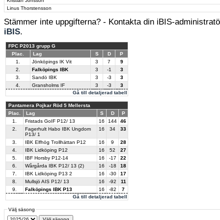
Kristian Jonsson
Linus Thorstensson
Stämmer inte uppgifterna? - Kontakta din iBIS-administratör
iBIS
.
FPC P2013 grupp G
Plac.
Lag
S
D
P
1.
Jönköpings IK Vit
3
7
9
2.
Falköpings IBK
3
-1
3
3.
Sandö IBK
3
-3
3
4.
Gransholms IF
3
-3
3
Gå till detaljerad tabell
Pantamera Pojkar Röd 5 Mellersta
Plac.
Lag
S
D
P
1.
Fristads GoIF P12/ 13
16
144
46
2.
Fagerhult Habo IBK Ungdom
16
34
33
P13/ 1
3.
IBK Elfhög Trollhättan P12
16
9
28
4.
IBK Lidköping P12
16
52
27
5.
IBF Horsby P12-14
16
-17
22
6.
Wårgårda IBK P12/ 13 (2)
16
-18
18
7.
IBK Lidköping P13 2
16
-30
17
8.
Mullsjö AIS P12/ 13
16
-92
11
9.
Falköpings IBK P13
16
-82
7
Gå till detaljerad tabell
Välj säsong