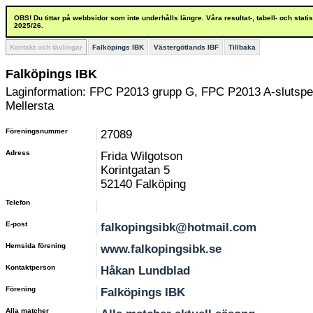
OBS! Du tittar på webbsidor som inte underhålls längre. Våra resultat-, tabell- och stat
2025/26.
Kontakt och tävlingar
Falköpings IBK
Västergötlands IBF
Tillbaka
Falköpings IBK
Laginformation: FPC P2013 grupp G, FPC P2013 A-slutspe
Mellersta
Föreningsnummer
27089
Adress
Frida Wilgotson
Korintgatan 5
52140 Falköping
Telefon
E-post
falkopingsibk@hotmail.com
Hemsida förening
www.falkopingsibk.se
Kontaktperson
Håkan Lundblad
Förening
Falköpings IBK
Alla matcher