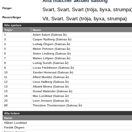
Alla matcher aktuell säsong
Färger
Svart, Svart, Svart (tröja, byxa, strumpa
Reservfärger
Vit, Svart, Svart (tröja, byxa, strumpa)
Alla spelare
Tröjnr
Namn
1
Adam Salum (Saknas år)
3
Casper Rydberg (Saknas år)
4
Ludwig Öhgren (Saknas år)
5
Melvin Pehrson (Saknas år)
6
Sixten Lindberg (Saknas år)
7
Matteo Löfgren (Saknas år)
8
Ludvig Sundh (Saknas år)
9
Lucas Fredriksson (Saknas år)
10
Xander Horsevad (Saknas år)
11
Alfred Munkbo (Saknas år)
12
Linus Hallberg (Saknas år)
13
Albatrit Morina (Saknas år)
15
Gustaf Walander (Saknas år)
16
Max Lundblad (Saknas år)
20
Leon Jonsson (Saknas år)
88
Theodore Thorstensson (Saknas år)
Alla ledare
Namn
Håkan Lundblad
Fredrik Öhgren