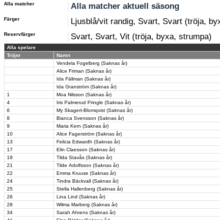
Alla matcher
Alla matcher aktuell säsong
Färger
Ljusblå/vit randig, Svart, Svart (tröja, b
Reservfärger
Svart, Svart, Vit (tröja, byxa, strumpa)
Alla spelare
Tröjnr
Namn
Vendela Fogelberg (Saknas år)
Alice Friman (Saknas år)
Ida Fällman (Saknas år)
Ida Granström (Saknas år)
1
Moa Nilsson (Saknas år)
4
Iris Palmerud Pringle (Saknas år)
6
My Skagert-Blomqvist (Saknas år)
8
Bianca Svensson (Saknas år)
9
Maria Kern (Saknas år)
10
Alice Fagerström (Saknas år)
13
Felicia Edwardh (Saknas år)
17
Elin Claesson (Saknas år)
19
Tilda Stavås (Saknas år)
21
Tilde Adolfsson (Saknas år)
22
Emma Kruuse (Saknas år)
24
Tindra Bäckvall (Saknas år)
25
Stella Hallenberg (Saknas år)
26
Lina Lind (Saknas år)
28
Wilma Marberg (Saknas år)
34
Sarah Ahrens (Saknas år)