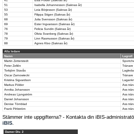
41
Elsa Pölder (Saknas år)
51
Isabella Johannesson (Saknas år)
53
Leia Börjesson (Saknas år)
55
Filippa Stigen (Saknas år)
68
Julia Svensson (Saknas år)
69
Ester Ingvarsson (Saknas år)
76
Felicia Sundin (Saknas år)
78
Olivia Svanberg (Saknas år)
79
Linn Rasmusson (Saknas år)
88
Agnes Kloo (Saknas år)
Alla ledare
Namn
Lagroll
Martin Zetterstedt
Sportch
Peter Zellén
Tränare
Torbjörn Stavås
Lagleda
Oscar Zarnowiecki
Tränare
Kristina Sigvardson
Lagank
Markus Pölder
Ass trän
Annika Johansson
Ass trän
Andreas Ljungström
Ass trän
Daniel Johansson
Ass trän
Denise Törnblad
Ass trän
Frank Pihlström
Ass trän
Stämmer inte uppgifterna? - Kontakta din iBIS-administratör
iBIS
.
Damer Div. 2