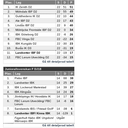
Plac.
Lag
S
D
P
1.
IK Zenith D2
22
51
51
2.
Mölndals IBF D2
22
55
49
3.
Guldhedens IK D2
22
10
44
4.
Ale IBF D2
22
17
43
5.
Lindås IBF D2
22
9
40
6.
Mölnlycke Frontside IBF D2
22
0
34
7.
IBK Göteborg D2
22
-6
26
8.
FBC Vinga D2
22
-22
24
9.
IBK Kungälv D2
22
-30
23
10.
Burås IK D3
22
-31
19
11.
Landvetter IBF D2
22
-19
17
12.
FBC Lerum Utveckling D2
22
-34
15
Gå till detaljerad tabell
Juniorallsvenskan F DJ18
Plac.
Lag
S
D
P
1.
Pixbo IBF
14
68
38
2.
Landvetter IBK
14
25
29
3.
IBK Lockerud Mariestad
14
39
27
4.
IBK Alingsås
14
24
26
5.
Jönköpings IK/ Hovslätts IK
14
17
18
6.
FBC Lerum Utveckling/ FBC
14
-6
16
Lerum
7.
Sandareds IBS / Fristad GoIF
14
-38
6
8.
Landvetter IBF/ Kinna IBK
14
-129
1
Fagerhult Habo IBK Ungdom/
Utgått
Månsarps IBK
Gå till detaljerad tabell