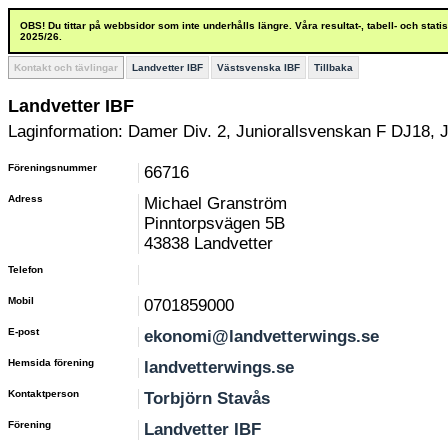
OBS! Du tittar på webbsidor som inte underhålls längre. Våra resultat-, tabell- och stat
2025/26.
Kontakt och tävlingar
Landvetter IBF
Västsvenska IBF
Tillbaka
Landvetter IBF
Laginformation: Damer Div. 2, Juniorallsvenskan F DJ18, 
Föreningsnummer
66716
Adress
Michael Granström
Pinntorpsvägen 5B
43838 Landvetter
Telefon
Mobil
0701859000
E-post
ekonomi@landvetterwings.se
Hemsida förening
landvetterwings.se
Kontaktperson
Torbjörn Stavås
Förening
Landvetter IBF