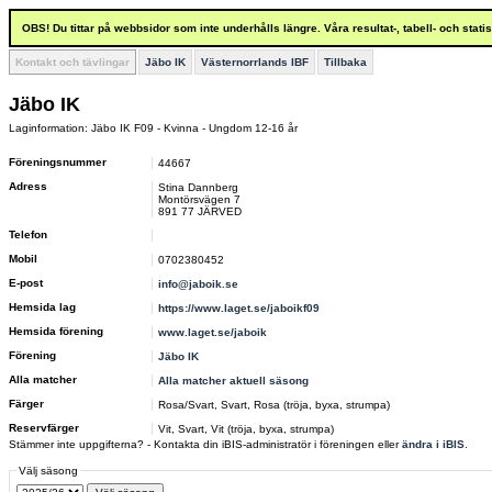
OBS! Du tittar på webbsidor som inte underhålls längre. Våra resultat-, tabell- och stat
Kontakt och tävlingar
Jäbo IK
Västernorrlands IBF
Tillbaka
Jäbo IK
Laginformation: Jäbo IK F09 - Kvinna - Ungdom 12-16 år
Föreningsnummer
44667
Adress
Stina Dannberg
Montörsvägen 7
891 77 JÄRVED
Telefon
Mobil
0702380452
E-post
info@jaboik.se
Hemsida lag
https://www.laget.se/jaboikf09
Hemsida förening
www.laget.se/jaboik
Förening
Jäbo IK
Alla matcher
Alla matcher aktuell säsong
Färger
Rosa/Svart, Svart, Rosa (tröja, byxa, strumpa)
Reservfärger
Vit, Svart, Vit (tröja, byxa, strumpa)
Stämmer inte uppgifterna? - Kontakta din iBIS-administratör i föreningen eller
ändra i iBIS
.
Välj säsong