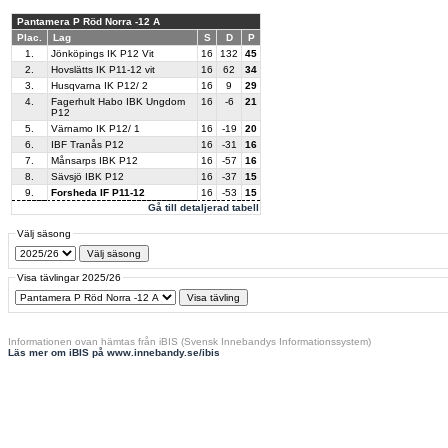
Pantamera P Röd Norra -12 A
Plac.
Lag
S
D
P
1.
Jönköpings IK P12 Vit
16
132
45
2.
Hovslätts IK P11-12 vit
16
62
34
3.
Husqvarna IK P12/ 2
16
9
29
4.
Fagerhult Habo IBK Ungdom
16
-6
21
P12
5.
Värnamo IK P12/ 1
16
-19
20
6.
IBF Tranås P12
16
-31
16
7.
Månsarps IBK P12
16
-57
16
8.
Sävsjö IBK P12
16
-37
15
9.
Forsheda IF P11-12
16
-53
15
Gå till detaljerad tabell
Välj säsong
Visa tävlingar 2025/26
Informationen ovan hämtas från iBIS (Svensk Innebandys Informationssystem)
Läs mer om iBIS på www.innebandy.se/ibis