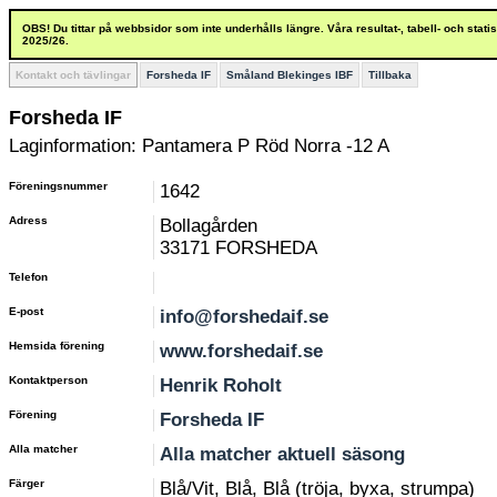
OBS! Du tittar på webbsidor som inte underhålls längre. Våra resultat-, tabell- och stat
2025/26.
Kontakt och tävlingar
Forsheda IF
Småland Blekinges IBF
Tillbaka
Forsheda IF
Laginformation: Pantamera P Röd Norra -12 A
Föreningsnummer
1642
Adress
Bollagården
33171 FORSHEDA
Telefon
E-post
info@forshedaif.se
Hemsida förening
www.forshedaif.se
Kontaktperson
Henrik Roholt
Förening
Forsheda IF
Alla matcher
Alla matcher aktuell säsong
Färger
Blå/Vit, Blå, Blå (tröja, byxa, strumpa)