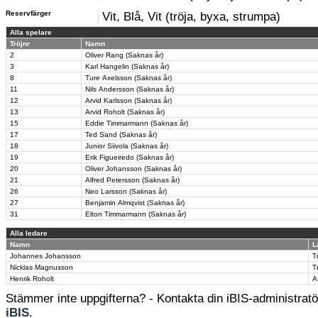
Reservfärger
Vit, Blå, Vit (tröja, byxa, strumpa)
Alla spelare
Tröjnr
Namn
2
Oliver Rang (Saknas år)
3
Karl Hangelin (Saknas år)
8
Ture Axelsson (Saknas år)
11
Nils Andersson (Saknas år)
12
Arvid Karlsson (Saknas år)
13
Arvid Roholt (Saknas år)
15
Eddie Timmarmann (Saknas år)
17
Ted Sand (Saknas år)
18
Junior Siivola (Saknas år)
19
Erik Figueiredo (Saknas år)
20
Oliver Johansson (Saknas år)
21
Alfred Petersson (Saknas år)
26
Neo Larsson (Saknas år)
27
Benjamin Almqvist (Saknas år)
31
Elton Timmarmann (Saknas år)
Alla ledare
Namn
L
Johannes Johansson
T
Nicklas Magnusson
T
Henrik Roholt
A
Stämmer inte uppgifterna? - Kontakta din iBIS-administratör
iBIS
.