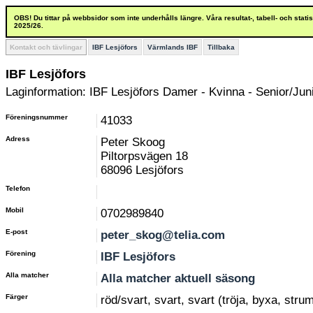
OBS! Du tittar på webbsidor som inte underhålls längre. Våra resultat-, tabell- och stat
2025/26.
Kontakt och tävlingar
IBF Lesjöfors
Värmlands IBF
Tillbaka
IBF Lesjöfors
Laginformation: IBF Lesjöfors Damer - Kvinna - Senior/Juni
Föreningsnummer
41033
Adress
Peter Skoog
Piltorpsvägen 18
68096 Lesjöfors
Telefon
Mobil
0702989840
E-post
peter_skog@telia.com
Förening
IBF Lesjöfors
Alla matcher
Alla matcher aktuell säsong
Färger
röd/svart, svart, svart (tröja, byxa, stru