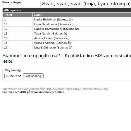
Reservfärger
Svart, svart, svart (tröja, byxa, strumpa)
Alla spelare
Tröjnr
Namn
1
Nadja Heikkinen (Saknas år)
10
Lova Haraldsson (Saknas år)
12
Sandra Hammarberg (Saknas år)
13
Tuva Nordin (Saknas år)
14
Almida Libäck (Saknas år)
16
Wilma Frykberg (Saknas år)
17
Mira Ståhlnacke (Saknas år)
Stämmer inte uppgifterna? - Kontakta din iBIS-administratör
iBIS
.
Välj säsong
Informationen ovan hämtas från iBIS (Svensk Innebandys Informationssystem)
Läs mer om iBIS på www.innebandy.se/ibis