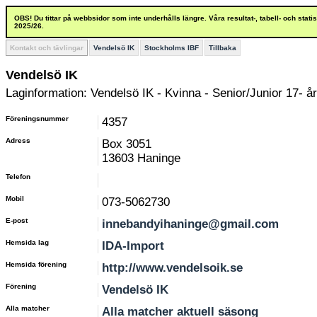
OBS! Du tittar på webbsidor som inte underhålls längre. Våra resultat-, tabell- och stat
2025/26.
Kontakt och tävlingar
Vendelsö IK
Stockholms IBF
Tillbaka
Vendelsö IK
Laginformation: Vendelsö IK - Kvinna - Senior/Junior 17- år
Föreningsnummer
4357
Adress
Box 3051
13603 Haninge
Telefon
Mobil
073-5062730
E-post
innebandyihaninge@gmail.com
Hemsida lag
IDA-Import
Hemsida förening
http://www.vendelsoik.se
Förening
Vendelsö IK
Alla matcher
Alla matcher aktuell säsong