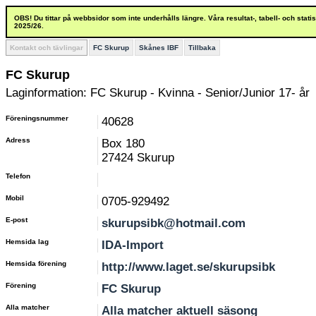
OBS! Du tittar på webbsidor som inte underhålls längre. Våra resultat-, tabell- och stat
2025/26.
Kontakt och tävlingar
FC Skurup
Skånes IBF
Tillbaka
FC Skurup
Laginformation: FC Skurup - Kvinna - Senior/Junior 17- år
Föreningsnummer
40628
Adress
Box 180
27424 Skurup
Telefon
Mobil
0705-929492
E-post
skurupsibk@hotmail.com
Hemsida lag
IDA-Import
Hemsida förening
http://www.laget.se/skurupsibk
Förening
FC Skurup
Alla matcher
Alla matcher aktuell säsong