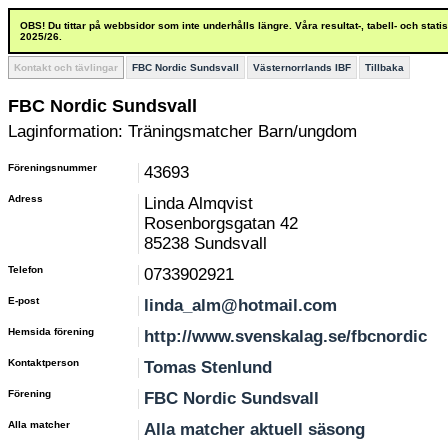
OBS! Du tittar på webbsidor som inte underhålls längre. Våra resultat-, tabell- och stat
2025/26.
Kontakt och tävlingar
FBC Nordic Sundsvall
Västernorrlands IBF
Tillbaka
FBC Nordic Sundsvall
Laginformation: Träningsmatcher Barn/ungdom
Föreningsnummer
43693
Adress
Linda Almqvist
Rosenborgsgatan 42
85238 Sundsvall
Telefon
0733902921
E-post
linda_alm@hotmail.com
Hemsida förening
http://www.svenskalag.se/fbcnordic
Kontaktperson
Tomas Stenlund
Förening
FBC Nordic Sundsvall
Alla matcher
Alla matcher aktuell säsong