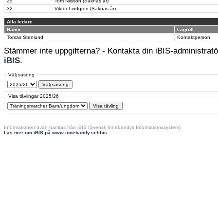
25
Tom Nilsson (Saknas år)
32
Viktor Lindgren (Saknas år)
Alla ledare
Namn
Lagroll
Tomas Stenlund
Kontaktperson
Stämmer inte uppgifterna? - Kontakta din iBIS-administratör
iBIS
.
Välj säsong
Visa tävlingar 2025/26
Informationen ovan hämtas från iBIS (Svensk Innebandys Informationssystem)
Läs mer om iBIS på www.innebandy.se/ibis