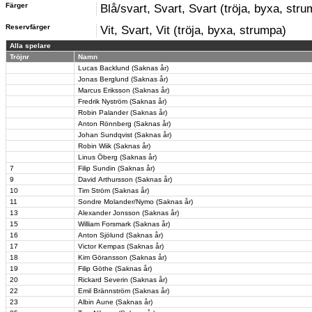
Färger
Blå/svart, Svart, Svart (tröja, byxa, str
Reservfärger
Vit, Svart, Vit (tröja, byxa, strumpa)
Alla spelare
Tröjnr
Namn
Lucas Backlund (Saknas år)
Jonas Berglund (Saknas år)
Marcus Eriksson (Saknas år)
Fredrik Nyström (Saknas år)
Robin Palander (Saknas år)
Anton Rönnberg (Saknas år)
Johan Sundqvist (Saknas år)
Robin Wiik (Saknas år)
Linus Öberg (Saknas år)
7
Filip Sundin (Saknas år)
9
David Arthursson (Saknas år)
10
Tim Ström (Saknas år)
11
Sondre Molander/Nymo (Saknas år)
13
Alexander Jonsson (Saknas år)
15
William Forsmark (Saknas år)
16
Anton Sjölund (Saknas år)
17
Victor Kempas (Saknas år)
18
Kim Göransson (Saknas år)
19
Filip Göthe (Saknas år)
20
Rickard Severin (Saknas år)
22
Emil Brännström (Saknas år)
23
Albin Aune (Saknas år)