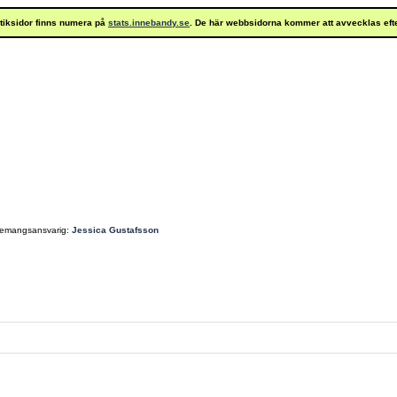
istiksidor finns numera på
stats.innebandy.se
. De här webbsidorna kommer att avvecklas eft
emangsansvarig:
Jessica Gustafsson