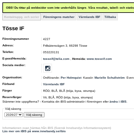
OBS! Du tittar på webbsidor som inte underhålls längre. Våra resultat-, tabell- och stat
Kontaktuppg. och serier
Föreningens matcher
Värmlands IBF
Tillbaka
Tösse IF
Föreningsnummer
4227
Adress:
Frillsätersvägen 3, 66298 Tösse
Telefon:
053220131
E-post/Hemsida:
tosseif@telia.com
,
Hemsida:
www.tosseif.com
Sociala medier:
Organisation:
Ordförande:
Per Holmquist
Kassör:
Marielle Schullström
Even
Förbund
Värmlands IBF
Färger
RÖD, BLÅ, BLÅ (tröja, byxa, strumpa)
Reservfärger
Vit, BLÅ, RÖD (tröja, byxa, strumpa)
Stämmer inte uppgifterna? - Kontakta din iBIS-administratör i föreningen eller
ändra i iBIS
.
Välj säsong
Informationen ovan hämtas från iBIS (Svensk Innebandys Informationssystem)
Läs mer om iBIS på www.innebandy.se/ibis